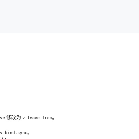
修改为
。
ve
v-leave-from
v-bind.sync。