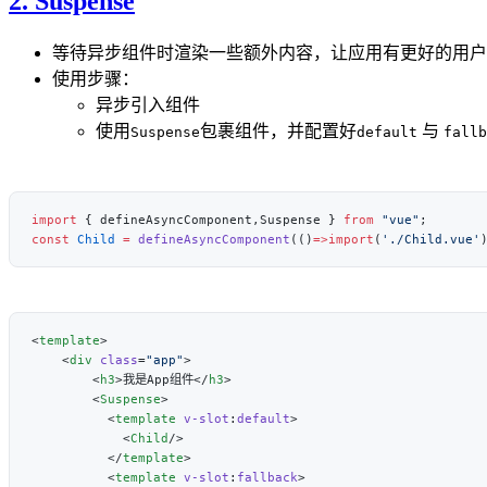
2. Suspense
等待异步组件时渲染一些额外内容，让应用有更好的用户
使用步骤：
异步引入组件
使用
包裹组件，并配置好
与
Suspense
default
fallb
import
 { defineAsyncComponent,Suspense } 
from
 "vue"
const
 Child
 =
 defineAsyncComponent
(()
=>import
(
'./Child.vue'
<
template
    <
div
 class
=
"app"
        <
h3
>我是App组件</
h3
        <
Suspense
          <
template
 v-slot
:
default
            <
Child
          </
template
          <
template
 v-slot
:
fallback