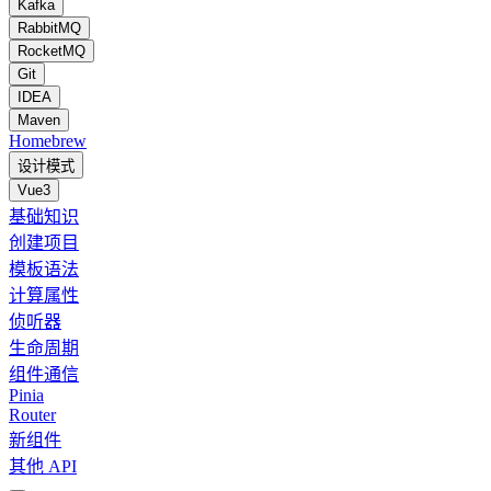
Kafka
RabbitMQ
RocketMQ
Git
IDEA
Maven
Homebrew
设计模式
Vue3
基础知识
创建项目
模板语法
计算属性
侦听器
生命周期
组件通信
Pinia
Router
新组件
其他 API