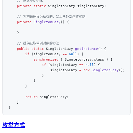
    private
 static
    private
 SingletonLazy
    public
 static
 SingletonLazy 
getInstance
        if
 (singletonLazy 
==
 null
            synchronized
                if
 (singletonLazy 
==
 null
                    singletonLazy 
=
 new
 SingletonLazy
        return
枚举方式