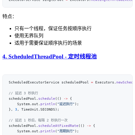
特点：
只有一个线程，保证任务按顺序执行
使用无界队列
适用于需要保证顺序执行的场景
4. ScheduledThreadPool - 定时线程池
ScheduledExecutorService scheduledPool 
=
 Executors.
newSched
scheduledPool.
schedule
(() 
->
    System.out.
println
(
"延迟执行"
}, 
3
scheduledPool.
scheduleAtFixedRate
(() 
->
    System.out.
println
(
"周期执行"