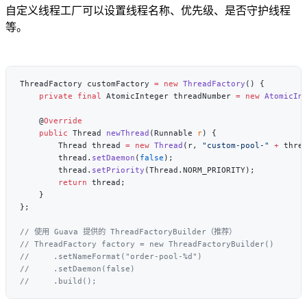
自定义线程工厂可以设置线程名称、优先级、是否守护线程
等。
ThreadFactory customFactory 
=
 new
 ThreadFactory
    private
 final
 AtomicInteger threadNumber 
=
 new
 AtomicIn
    @
    public
 Thread 
newThread
(Runnable 
r
        Thread thread 
=
 new
 Thread
(r, 
"custom-pool-"
 +
 thre
        thread.
setDaemon
(
false
        thread.
setPriority
        return