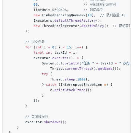
            60
,                     
            TimeUnit.SECONDS,       
            new
 LinkedBlockingQueue<>(
10
),  
            Executors.
defaultThreadFactory
            new
 ThreadPoolExecutor.
AbortPolicy
()  
        for
 (
int
 i 
=
 0
; i 
<
 15
; i
++
            final
 int
 taskId 
=
            executor.
execute
(() 
->
                System.out.
println
(
"任务 "
 +
 taskId 
+
 " 执行
                    Thread.
currentThread
().
getName
                try
                    Thread.
sleep
(
1000
                } 
catch
 (InterruptedException 
e
                    e.
printStackTrace
        executor.
shutdown