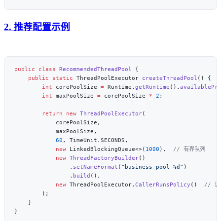
2. 推荐配置示例
public
 class
 RecommendedThreadPool
    public
 static
 ThreadPoolExecutor 
createThreadPool
        int
 corePoolSize 
=
 Runtime.
getRuntime
().
availablePr
        int
 maxPoolSize 
=
 corePoolSize 
*
 2
        return
 new
 ThreadPoolExecutor
            60
            new
 LinkedBlockingQueue<>(
1000
),  
            new
 ThreadFactoryBuilder
                .
setNameFormat
(
"business-pool-%d"
                .
build
            new
 ThreadPoolExecutor.
CallerRunsPolicy
()  