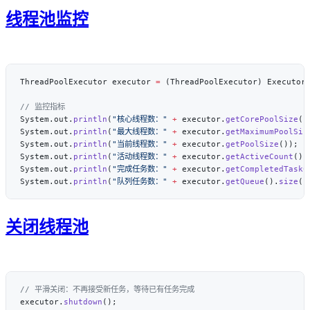
线程池监控
ThreadPoolExecutor executor 
=
 (ThreadPoolExecutor) Executor
System.out.
println
(
"核心线程数："
 +
 executor.
getCorePoolSize
System.out.
println
(
"最大线程数："
 +
 executor.
getMaximumPoolSiz
System.out.
println
(
"当前线程数："
 +
 executor.
getPoolSize
System.out.
println
(
"活动线程数："
 +
 executor.
getActiveCount
System.out.
println
(
"完成任务数："
 +
 executor.
getCompletedTaskC
System.out.
println
(
"队列任务数："
 +
 executor.
getQueue
().
size
关闭线程池
executor.
shutdown