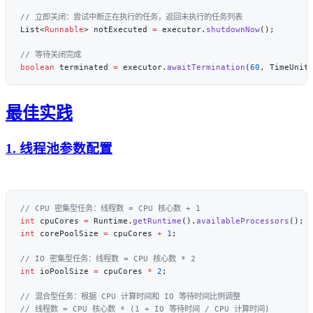
List<
Runnable
> notExecuted 
=
 executor.
shutdownNow
boolean
 terminated 
=
 executor.
awaitTermination
(
60
最佳实践
1. 线程池参数配置
int
 cpuCores 
=
 Runtime.
getRuntime
().
availableProcessors
int
 corePoolSize 
=
 cpuCores 
+
 1
int
 ioPoolSize 
=
 cpuCores 
*
 2