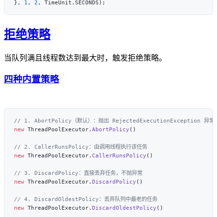
}, 
1
, 
2
拒绝策略
当队列满且线程数达到最大时，触发拒绝策略。
四种内置策略
new
 ThreadPoolExecutor.
AbortPolicy
new
 ThreadPoolExecutor.
CallerRunsPolicy
new
 ThreadPoolExecutor.
DiscardPolicy
new
 ThreadPoolExecutor.
DiscardOldestPolicy