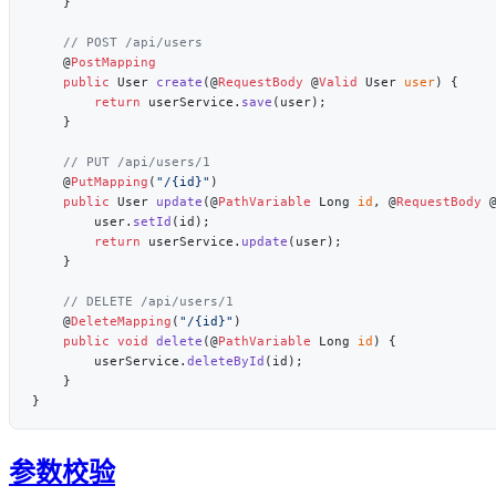
    @
    public
 User 
create
(@
RequestBody
 @
Valid
 User 
user
        return
 userService.
save
    @
PutMapping
(
"/{id}"
    public
 User 
update
(@
PathVariable
 Long 
id
, @
RequestBody
 
        user.
setId
        return
 userService.
update
    @
DeleteMapping
(
"/{id}"
    public
 void
 delete
(@
PathVariable
 Long 
id
        userService.
deleteById
参数校验