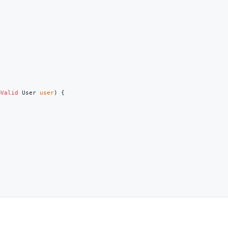
@
Valid
 User 
user