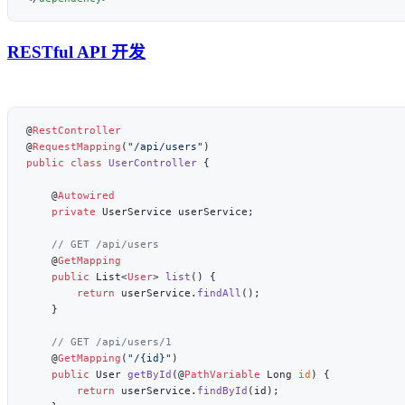
RESTful API 开发
@
@
RequestMapping
(
"/api/users"
public
 class
 UserController
    @
    private
    @
    public
 List<
User
> 
list
        return
 userService.
findAll
    @
GetMapping
(
"/{id}"
    public
 User 
getById
(@
PathVariable
 Long 
id
        return
 userService.
findById