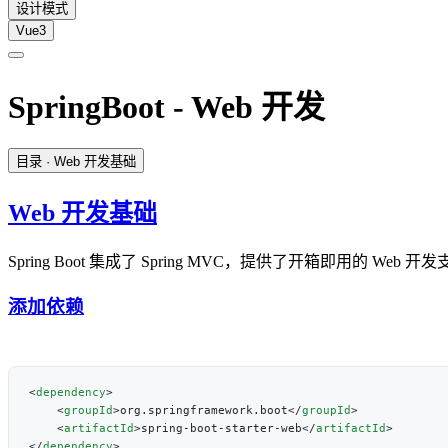
设计模式
Vue3
SpringBoot - Web 开发
目录
· Web 开发基础
Web 开发基础
Spring Boot 集成了 Spring MVC，提供了开箱即用的 Web 开
添加依赖
<
dependency
    <
groupId
>org.springframework.boot</
groupId
    <
artifactId
>spring-boot-starter-web</
artifactId
</
dependency