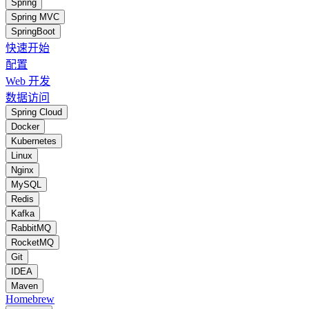
Spring
Spring MVC
SpringBoot
快速开始
配置
Web 开发
数据访问
Spring Cloud
Docker
Kubernetes
Linux
Nginx
MySQL
Redis
Kafka
RabbitMQ
RocketMQ
Git
IDEA
Maven
Homebrew