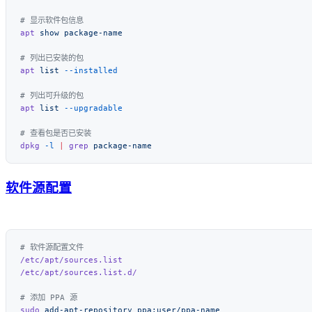
apt
 show
apt
 list
apt
 list
dpkg
 -l
 |
 grep
软件源配置
sudo
 add-apt-repository