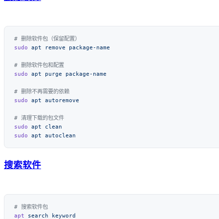
sudo
 apt
 remove
sudo
 apt
 purge
sudo
 apt
sudo
 apt
sudo
 apt
搜索软件
apt
 search