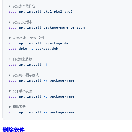
sudo
 apt
 install
 pkg1
 pkg2
sudo
 apt
 install
sudo
 apt
 install
sudo
 dpkg
 -i
sudo
 apt
 install
sudo
 apt
 install
 -y
sudo
 apt
 install
 -d
sudo
 apt
 install
 -s
删除软件