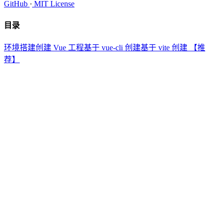
GitHub
·
MIT License
目录
环境搭建
创建 Vue 工程
基于 vue-cli 创建
基于 vite 创建 【推
荐】