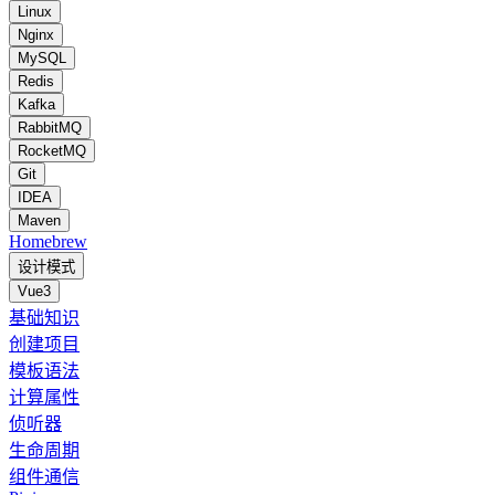
Linux
Nginx
MySQL
Redis
Kafka
RabbitMQ
RocketMQ
Git
IDEA
Maven
Homebrew
设计模式
Vue3
基础知识
创建项目
模板语法
计算属性
侦听器
生命周期
组件通信