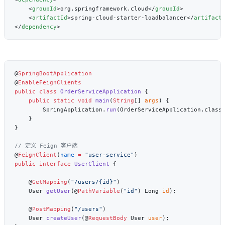
    <
groupId
>org.springframework.cloud</
groupId
    <
artifactId
>spring-cloud-starter-loadbalancer</
artifact
</
dependency
@
@
public
 class
 OrderServiceApplication
    public
 static
 void
 main
(
String
[] 
args
        SpringApplication.
run
@
FeignClient
(
name
 =
 "user-service"
public
 interface
 UserClient
    @
GetMapping
(
"/users/{id}"
    User 
getUser
(@
PathVariable
(
"id"
) Long 
id
    @
PostMapping
(
"/users"
    User 
createUser
(@
RequestBody
 User 
user