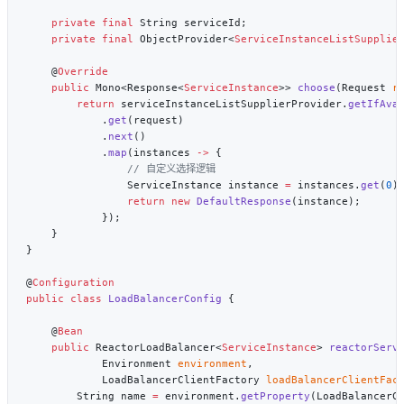
    private
 final
    private
 final
 ObjectProvider<
ServiceInstanceListSupplie
    @
    public
 Mono<Response<
ServiceInstance
>> 
choose
(Request 
r
        return
 serviceInstanceListSupplierProvider.
getIfAva
            .
get
            .
next
            .
map
(instances 
->
                ServiceInstance instance 
=
 instances.
get
(
0
                return
 new
 DefaultResponse
@
public
 class
 LoadBalancerConfig
    @
    public
 ReactorLoadBalancer<
ServiceInstance
> 
reactorServ
            Environment 
environment
            LoadBalancerClientFactory 
loadBalancerClientFac
        String name 
=
 environment.
getProperty