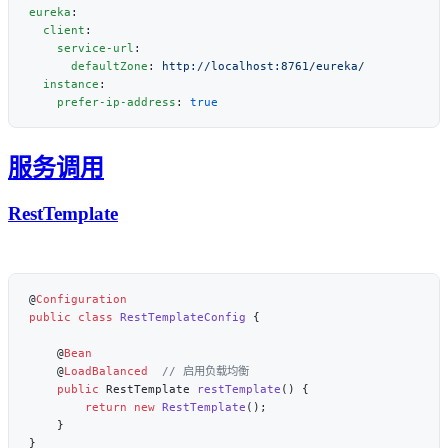
eureka
  client
    service-url
      defaultZone
: 
  instance
    prefer-ip-address
: 
服务调用
RestTemplate
@
public
 class
 RestTemplateConfig
    @
    @
LoadBalanced
    public
 RestTemplate 
restTemplate
        return
 new
 RestTemplate