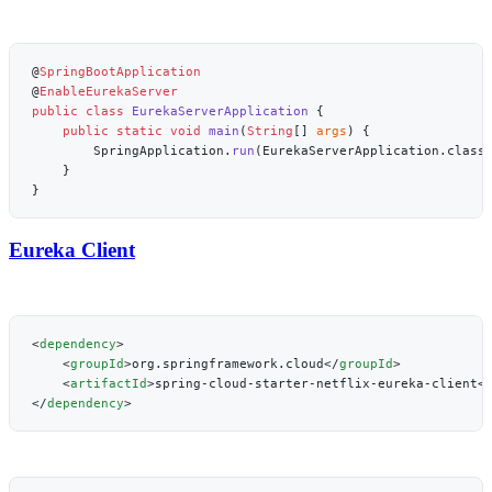
@
@
public
 class
 EurekaServerApplication
    public
 static
 void
 main
(
String
[] 
args
        SpringApplication.
run
Eureka Client
<
dependency
    <
groupId
>org.springframework.cloud</
groupId
    <
artifactId
>spring-cloud-starter-netflix-eureka-client<
</
dependency