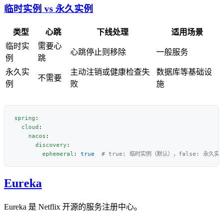
临时实例 vs 永久实例
类型
心跳
下线处理
适用场景
临时实
需要心
心跳停止则移除
一般服务
例
跳
永久实
主动注销或健康检查失
数据库等基础设
不需要
例
败
施
spring
  cloud
    nacos
      discovery
        ephemeral
: 
true
Eureka
Eureka 是 Netflix 开源的服务注册中心。