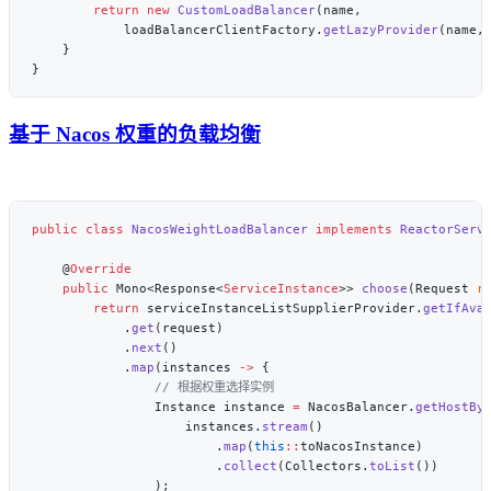
        return
 new
 CustomLoadBalancer
            loadBalancerClientFactory.
getLazyProvider
基于 Nacos 权重的负载均衡
public
 class
 NacosWeightLoadBalancer
 implements
 ReactorServ
    @
    public
 Mono<Response<
ServiceInstance
>> 
choose
(Request 
r
        return
 serviceInstanceListSupplierProvider.
getIfAva
            .
get
            .
next
            .
map
(instances 
->
                Instance instance 
=
 NacosBalancer.
getHostBy
                    instances.
stream
                        .
map
(
this
::
                        .
collect
(Collectors.
toList