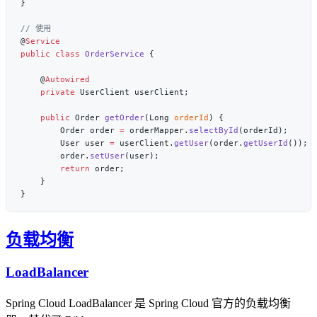
@
public
 class
 OrderService
    @
    private
    public
 Order 
getOrder
(Long 
orderId
        Order order 
=
 orderMapper.
selectById
        User user 
=
 userClient.
getUser
(order.
getUserId
        order.
setUser
        return
负载均衡
LoadBalancer
Spring Cloud LoadBalancer 是 Spring Cloud 官方的负载均衡