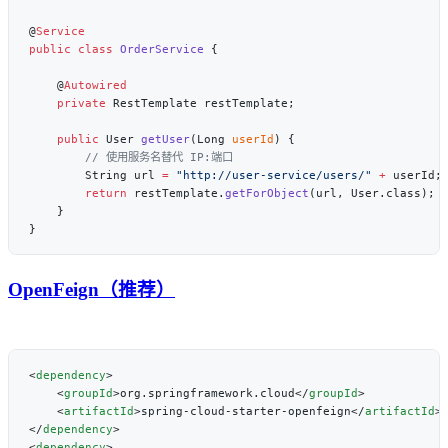
@
public
 class
 OrderService
    @
    private
    public
 User 
getUser
(Long 
userId
        String url 
=
 "http://user-service/users/"
 +
        return
 restTemplate.
getForObject
OpenFeign（推荐）
<
dependency
    <
groupId
>org.springframework.cloud</
groupId
    <
artifactId
>spring-cloud-starter-openfeign</
artifactId
</
dependency
<
dependency