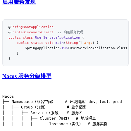
启用服务发现
@
@
EnableDiscoveryClient
public
 class
 UserServiceApplication
    public
 static
 void
 main
(
String
[] 
args
        SpringApplication.
run
Nacos 服务分级模型
Nacos

├── Namespace（命名空间）    # 环境隔离：dev、test、prod

│   ├── Group（分组）        # 业务隔离

│   │   ├── Service（服务）  # 服务名

│   │   │   ├── Cluster（集群）  # 地域隔离
