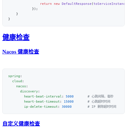
                return
 new
 DefaultResponse
(
toServiceInstanc
健康检查
Nacos 健康检查
spring
  cloud
    nacos
      discovery
        heart-beat-interval
: 
5000
        heart-beat-timeout
: 
15000
        ip-delete-timeout
: 
30000
自定义健康检查