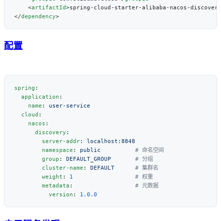
    <
artifactId
>spring-cloud-starter-alibaba-nacos-discover
</
dependency
配置
spring
  application
    name
: 
  cloud
    nacos
      discovery
        server-addr
: 
        namespace
: 
public
        group
: 
DEFAULT_GROUP
        cluster-name
: 
DEFAULT
        weight
: 
1
        metadata
:                  
          version
: 