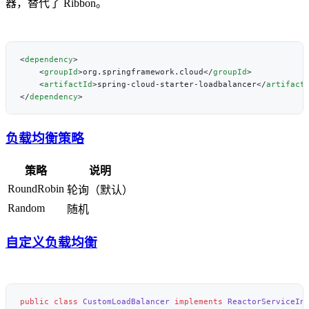
器，替代了 Ribbon。
<
dependency
    <
groupId
>org.springframework.cloud</
groupId
    <
artifactId
>spring-cloud-starter-loadbalancer</
artifact
</
dependency
负载均衡策略
策略
说明
RoundRobin
轮询（默认）
Random
随机
自定义负载均衡
public
 class
 CustomLoadBalancer
 implements
 ReactorServiceIn