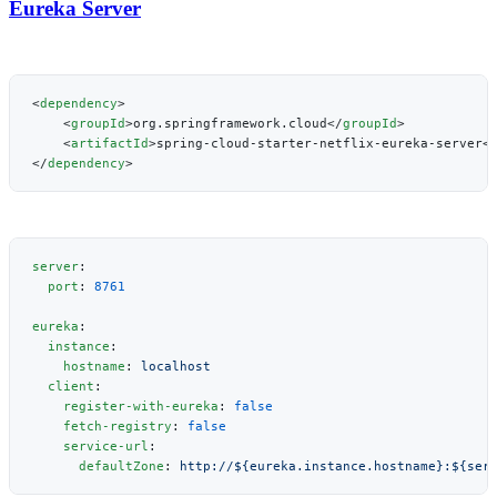
Eureka Server
<
dependency
    <
groupId
>org.springframework.cloud</
groupId
    <
artifactId
>spring-cloud-starter-netflix-eureka-server<
</
dependency
server
  port
: 
eureka
  instance
    hostname
: 
  client
    register-with-eureka
: 
    fetch-registry
: 
    service-url
      defaultZone
: 