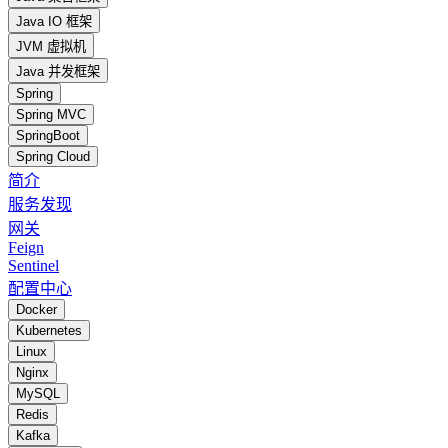
Java IO 框架
JVM 虚拟机
Java 并发框架
Spring
Spring MVC
SpringBoot
Spring Cloud
简介
服务发现
网关
Feign
Sentinel
配置中心
Docker
Kubernetes
Linux
Nginx
MySQL
Redis
Kafka