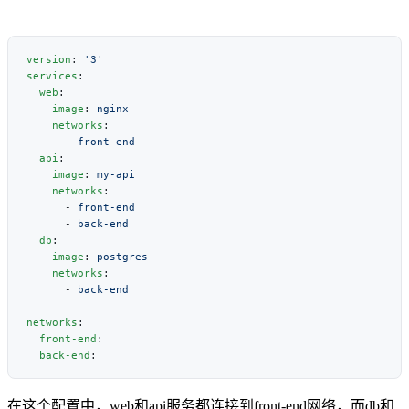
version
: 
services
  web
    image
: 
    networks
      - 
  api
    image
: 
    networks
      - 
      - 
  db
    image
: 
    networks
      - 
networks
  front-end
  back-end
在这个配置中，web和api服务都连接到front-end网络，而db和