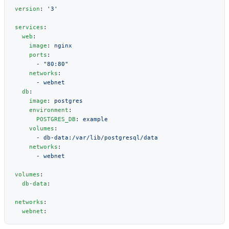
version
: 
services
  web
    image
: 
    ports
      - 
    networks
      - 
  db
    image
: 
    environment
      POSTGRES_DB
: 
    volumes
      - 
    networks
      - 
volumes
  db-data
networks
  webnet