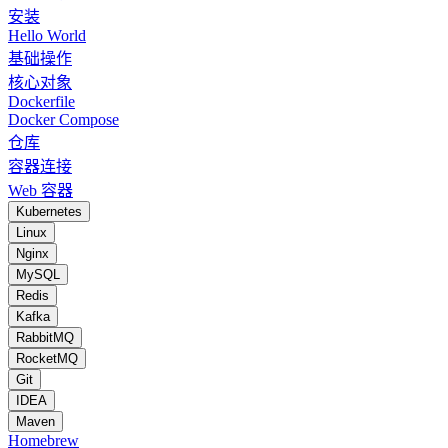
安装
Hello World
基础操作
核心对象
Dockerfile
Docker Compose
仓库
容器连接
Web 容器
Kubernetes
Linux
Nginx
MySQL
Redis
Kafka
RabbitMQ
RocketMQ
Git
IDEA
Maven
Homebrew