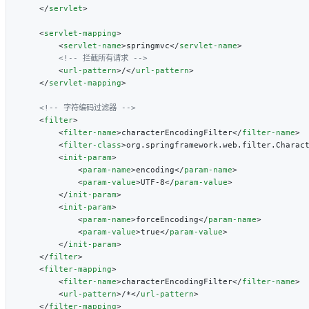
    </
servlet
    <
servlet-mapping
        <
servlet-name
>springmvc</
servlet-name
        <
url-pattern
>/</
url-pattern
    </
servlet-mapping
    <
filter
        <
filter-name
>characterEncodingFilter</
filter-name
        <
filter-class
>org.springframework.web.filter.Charac
        <
init-param
            <
param-name
>encoding</
param-name
            <
param-value
>UTF-8</
param-value
        </
init-param
        <
init-param
            <
param-name
>forceEncoding</
param-name
            <
param-value
>true</
param-value
        </
init-param
    </
filter
    <
filter-mapping
        <
filter-name
>characterEncodingFilter</
filter-name
        <
url-pattern
>/*</
url-pattern
    </
filter-mapping