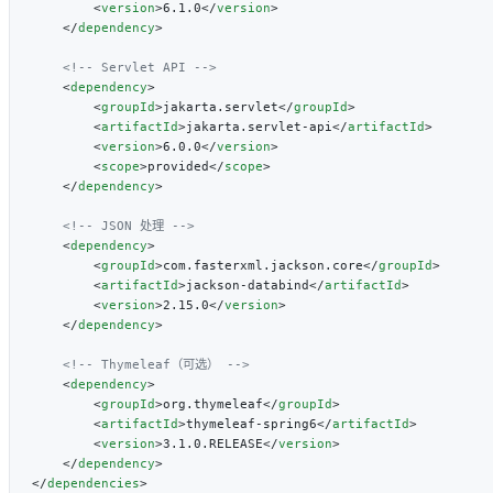
        <
version
>6.1.0</
version
    </
dependency
    <
dependency
        <
groupId
>jakarta.servlet</
groupId
        <
artifactId
>jakarta.servlet-api</
artifactId
        <
version
>6.0.0</
version
        <
scope
>provided</
scope
    </
dependency
    <
dependency
        <
groupId
>com.fasterxml.jackson.core</
groupId
        <
artifactId
>jackson-databind</
artifactId
        <
version
>2.15.0</
version
    </
dependency
    <
dependency
        <
groupId
>org.thymeleaf</
groupId
        <
artifactId
>thymeleaf-spring6</
artifactId
        <
version
>3.1.0.RELEASE</
version
    </
dependency
</
dependencies