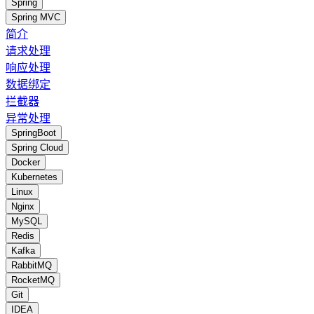
Spring
Spring MVC
简介
请求处理
响应处理
数据绑定
拦截器
异常处理
SpringBoot
Spring Cloud
Docker
Kubernetes
Linux
Nginx
MySQL
Redis
Kafka
RabbitMQ
RocketMQ
Git
IDEA