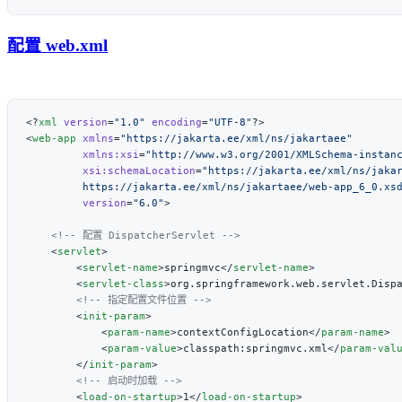
配置 web.xml
<?
xml
 version
=
"1.0"
 encoding
=
"UTF-8"
<
web-app
 xmlns
=
         xmlns:xsi
=
         xsi:schemaLocation
=
         version
=
"6.0"
    <
servlet
        <
servlet-name
>springmvc</
servlet-name
        <
servlet-class
>org.springframework.web.servlet.Disp
        <
init-param
            <
param-name
>contextConfigLocation</
param-name
            <
param-value
>classpath:springmvc.xml</
param-val
        </
init-param
        <
load-on-startup
>1</
load-on-startup