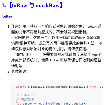
3.【toRaw 与 markRaw】
toRaw
作用：用于获取一个响应式对象的原始对象，
返
toRaw
回的对象不再是响应式的，不会触发视图更新。
> 官网描述：这是一个可以用于临时读取而不引起代理
访问/跟踪开销，或是写入而不触发更改的特殊方法。不
建议保存对原始对象的持久引用，请谨慎使用。
> 何时使用？ —— 在需要将响应式对象传递给非
的
Vue
库或外部系统时，使用
可以确保它们收到的是普
toRaw
通对象
具体编码：
import
 { reactive,toRaw,markRaw,isReactive } 
from
 "vue
let
 person 
=
 reactive
({name:
'tony'
,age:
18