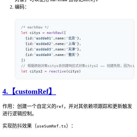
编码：
let
 citys 
=
 markRaw
  {id:
'asdda01'
,name:
'北京'
  {id:
'asdda02'
,name:
'上海'
  {id:
'asdda03'
,name:
'天津'
  {id:
'asdda04'
,name:
'重庆'
let
 citys2 
=
 reactive
4.【customRef】
作用：创建一个自定义的
，并对其依赖项跟踪和更新触发
ref
进行逻辑控制。
实现防抖效果（
）：
useSumRef.ts