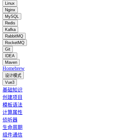
Linux
Nginx
MySQL
Redis
Kafka
RabbitMQ
RocketMQ
Git
IDEA
Maven
Homebrew
设计模式
Vue3
基础知识
创建项目
模板语法
计算属性
侦听器
生命周期
组件通信