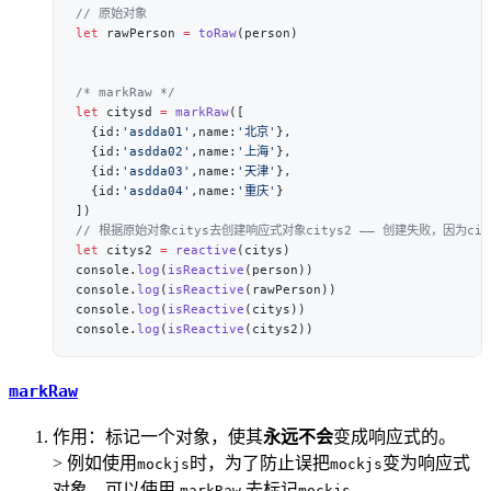
let
 rawPerson 
=
 toRaw
let
 citysd 
=
 markRaw
  {id:
'asdda01'
,name:
'北京'
  {id:
'asdda02'
,name:
'上海'
  {id:
'asdda03'
,name:
'天津'
  {id:
'asdda04'
,name:
'重庆'
let
 citys2 
=
 reactive
console.
log
(
isReactive
console.
log
(
isReactive
console.
log
(
isReactive
console.
log
(
isReactive
markRaw
作用：标记一个对象，使其
永远不会
变成响应式的。
> 例如使用
时，为了防止误把
变为响应式
mockjs
mockjs
对象，可以使用
去标记
markRaw
mockjs