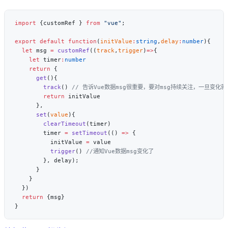
import
 {customRef } 
from
 "vue"
export
 default
 function
(
initValue
:
string
,
delay
:
number
  let
 msg 
=
 customRef
((
track
,
trigger
)
=>
    let
 timer
:
    return
      get
        track
() 
        return
      set
(
value
        clearTimeout
        timer 
=
 setTimeout
(() 
=>
          initValue 
=
          trigger
() 
  return