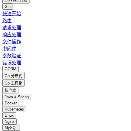
Go Web 开发
Gin
快速开始
路由
请求处理
响应处理
文件操作
中间件
参数验证
错误处理
GORM
Go 分布式
Go 工程化
标准库
Java & Spring
Docker
Kubernetes
Linux
Nginx
MySQL