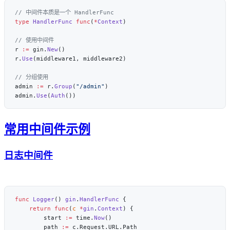
type
 HandlerFunc
 func
(
*
Context
r 
:=
 gin.
New
r.
Use
admin 
:=
 r.
Group
(
"/admin"
admin.
Use
(
Auth
常用中间件示例
日志中间件
func
 Logger
() 
gin
.
HandlerFunc
    return
 func
(
c
 *
gin
.
Context
        start 
:=
 time.
Now
        path 
:=