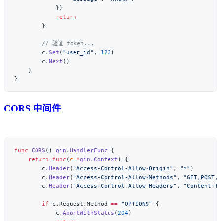
        c.
Set
(
"user_id"
, 
123
        c.
Next
CORS 中间件
func
 CORS
() 
gin
.
HandlerFunc
    return
 func
(
c
 *
gin
.
Context
        c.
Header
(
"Access-Control-Allow-Origin"
, 
"*"
        c.
Header
(
"Access-Control-Allow-Methods"
, 
"GET,POST,
        c.
Header
(
"Access-Control-Allow-Headers"
, 
"Content-T
        if
 c.Request.Method 
==
 "OPTIONS"
            c.
AbortWithStatus
(
204