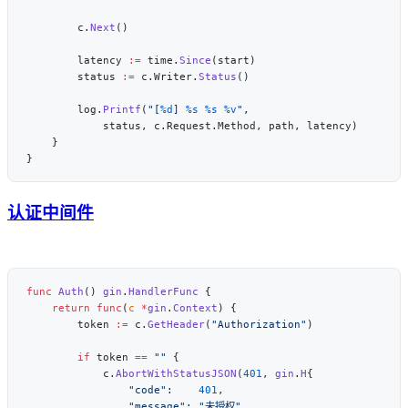
        c.
Next
        latency 
:=
 time.
Since
        status 
:=
 c.Writer.
Status
        log.
Printf
(
"[
%d
] 
%s
 %s
 %v
"
认证中间件
func
 Auth
() 
gin
.
HandlerFunc
    return
 func
(
c
 *
gin
.
Context
        token 
:=
 c.
GetHeader
(
"Authorization"
        if
 token 
==
 ""
            c.
AbortWithStatusJSON
(
401
, 
gin
.
H
                "code"
:    
401
                "message"
: 
"未授权"