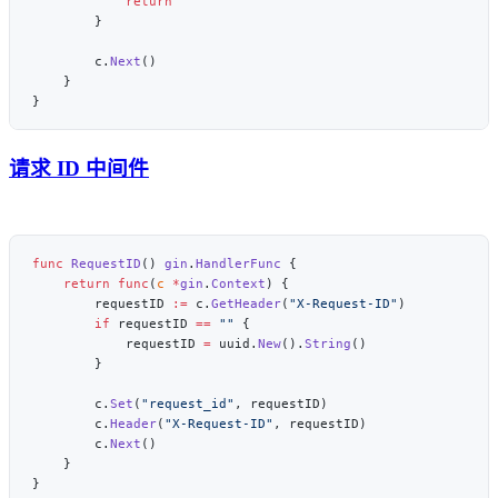
        c.
Next
请求 ID 中间件
func
 RequestID
() 
gin
.
HandlerFunc
    return
 func
(
c
 *
gin
.
Context
        requestID 
:=
 c.
GetHeader
(
"X-Request-ID"
        if
 requestID 
==
 ""
            requestID 
=
 uuid.
New
().
String
        c.
Set
(
"request_id"
        c.
Header
(
"X-Request-ID"
        c.
Next