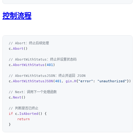
控制流程
c.
Abort
c.
AbortWithStatus
(
401
c.
AbortWithStatusJSON
(
401
, 
gin
.
H
{
"error"
: 
"unauthorized"
c.
Next
if
 c.
IsAborted