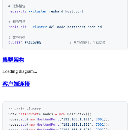
redis-cli
 --cluster
 reshard
redis-cli
 --cluster
 del-node
 host:port
CLUSTER
 FAILOVER
集群架构
Loading diagram...
客户端连接
Set<
HostAndPort
> nodes 
=
 new
nodes.
add
(
new
 HostAndPort
(
"192.168.1.101"
, 
7001
nodes.
add
(
new
 HostAndPort
(
"192.168.1.102"
, 
7001
nodes.
add
(
new
 HostAndPort
(
"192.168.1.103"
, 
7001