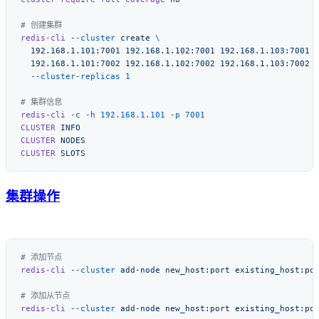
redis-cli
 --cluster
 create
  192.168.1.101:7001
 192.168.1.102:7001
 192.168.1.103:7001
  192.168.1.101:7002
 192.168.1.102:7002
 192.168.1.103:7002
  --cluster-replicas
redis-cli
 -c
 -h
 192.168.1.101
 -p
CLUSTER
CLUSTER
CLUSTER
集群操作
redis-cli
 --cluster
 add-node
 new_host:port
redis-cli
 --cluster
 add-node
 new_host:port
 existing_host:po