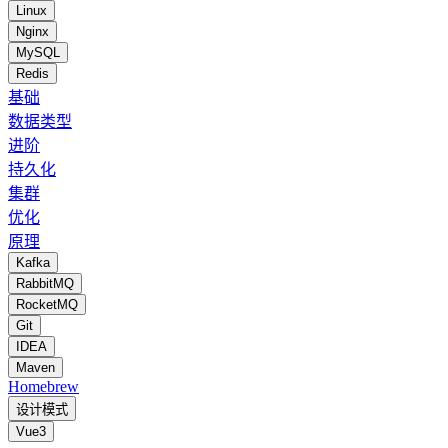
Linux
Nginx
MySQL
Redis
基础
数据类型
进阶
持久化
集群
优化
原理
Kafka
RabbitMQ
RocketMQ
Git
IDEA
Maven
Homebrew
设计模式
Vue3