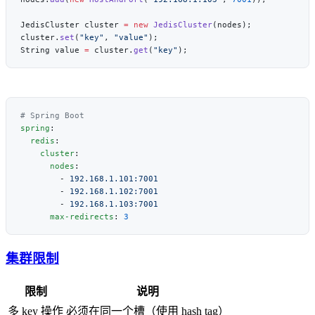
JedisCluster cluster 
=
 new
 JedisCluster
cluster.
set
(
"key"
, 
"value"
String value 
=
 cluster.
get
(
"key"
spring
  redis
    cluster
      nodes
        - 
        - 
        - 
      max-redirects
: 
集群限制
限制
说明
多 key 操作
必须在同一个槽（使用 hash tag）