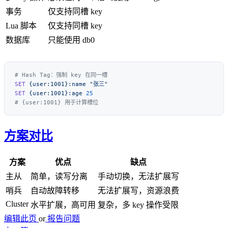
事务
仅支持同槽 key
Lua 脚本
仅支持同槽 key
数据库
只能使用 db0
SET
 {user:1001}:name
SET
 {user:1001}:age
方案对比
方案
优点
缺点
主从
简单，读写分离
手动切换，无法扩展写
哨兵
自动故障转移
无法扩展写，资源浪费
Cluster
水平扩展，高可用
复杂，多 key 操作受限
编辑此页
or
报告问题