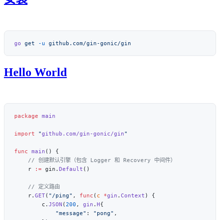
go
 get
 -u
Hello World
package
import
 "
github.com/gin-gonic/gin
func
 main
    r 
:=
 gin.
Default
    r.
GET
(
"/ping"
, 
func
(
c
 *
gin
.
Context
        c.
JSON
(
200
, 
gin
.
H
            "message"
: 
"pong"