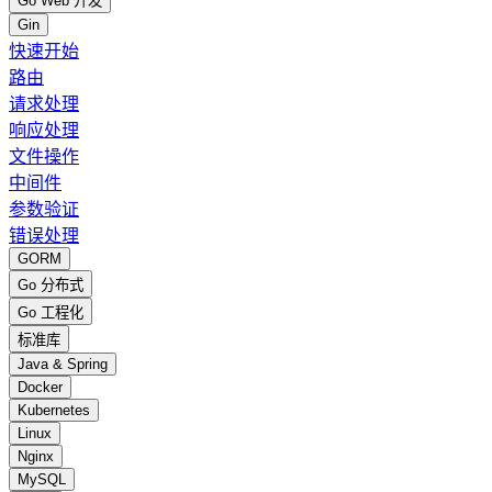
Go Web 开发
Gin
快速开始
路由
请求处理
响应处理
文件操作
中间件
参数验证
错误处理
GORM
Go 分布式
Go 工程化
标准库
Java & Spring
Docker
Kubernetes
Linux
Nginx
MySQL