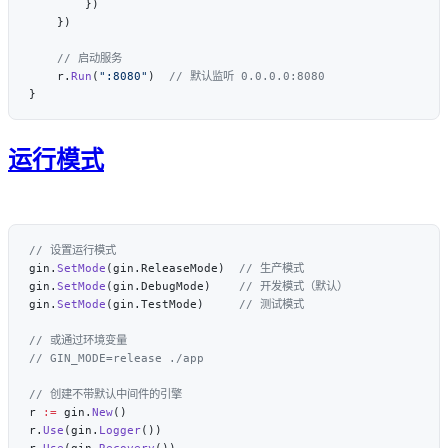
    r.
Run
(
":8080"
)  
运行模式
gin.
SetMode
(gin.ReleaseMode)  
gin.
SetMode
(gin.DebugMode)    
gin.
SetMode
(gin.TestMode)     
r 
:=
 gin.
New
r.
Use
(gin.
Logger