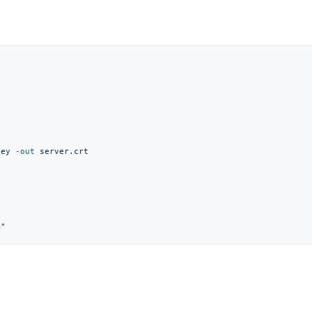
key
 -out