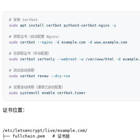
sudo
 apt
 install
 certbot
 python3-certbot-nginx
sudo
 certbot
 --nginx
 -d
 example.com
 -d
sudo
 certbot
 certonly
 --webroot
 -w
 /var/www/html
 -d
sudo
 certbot
 renew
sudo
 systemctl
 enable
证书位置：
/etc/letsencrypt/live/example.com/

├── fullchain.pem   # 证书链
