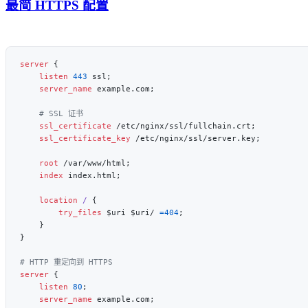
最简 HTTPS 配置
server
    listen 
443
    server_name 
    ssl_certificate 
    ssl_certificate_key 
    root 
    index 
    location
 / 
        try_files 
$uri $uri/ 
=404
server
    listen 
80
    server_name 