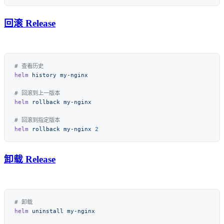
回滚 Release
helm
 history
helm
 rollback
helm
 rollback
 my-nginx
卸载 Release
helm
 uninstall