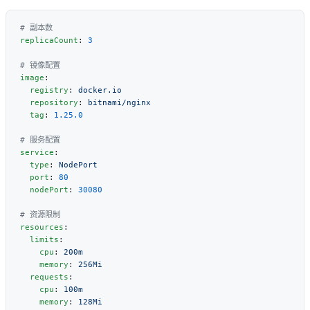
replicaCount
: 
image
  registry
: 
  repository
: 
  tag
: 
service
  type
: 
  port
: 
  nodePort
: 
resources
  limits
    cpu
: 
    memory
: 
  requests
    cpu
: 
    memory
: 