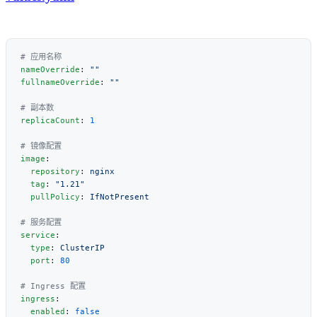
nameOverride
: 
fullnameOverride
: 
replicaCount
: 
image
  repository
: 
  tag
: 
  pullPolicy
: 
service
  type
: 
  port
: 
ingress
  enabled
: 