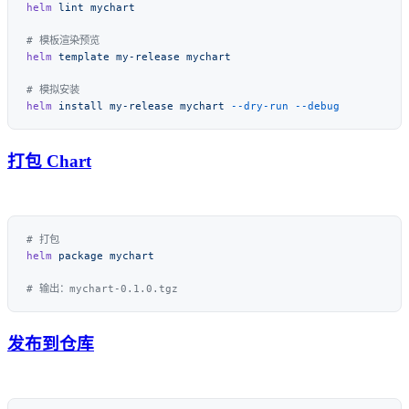
helm
 lint
helm
 template
 my-release
helm
 install
 my-release
 mychart
 --dry-run
打包 Chart
helm
 package
发布到仓库