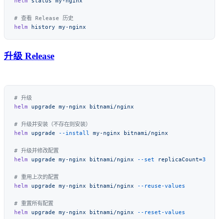
helm
 status
helm
 history
升级 Release
helm
 upgrade
 my-nginx
helm
 upgrade
 --install
 my-nginx
helm
 upgrade
 my-nginx
 bitnami/nginx
 --set
 replicaCount=
helm
 upgrade
 my-nginx
 bitnami/nginx
helm
 upgrade
 my-nginx
 bitnami/nginx