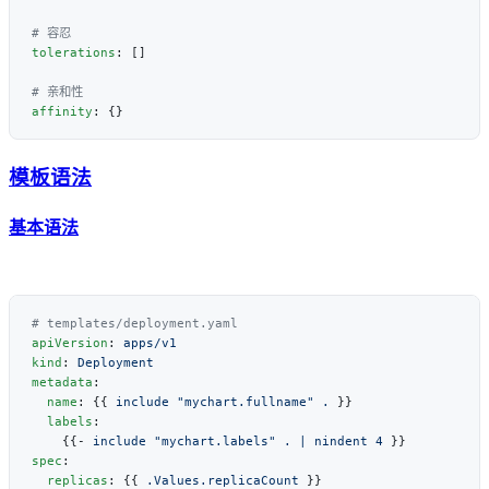
tolerations
affinity
模板语法
基本语法
apiVersion
: 
kind
: 
metadata
  name
: {{ 
include "mychart.fullname" .
  labels
    {{- 
include "mychart.labels" . | nindent 4
spec
  replicas
: {{ 
.Values.replicaCount