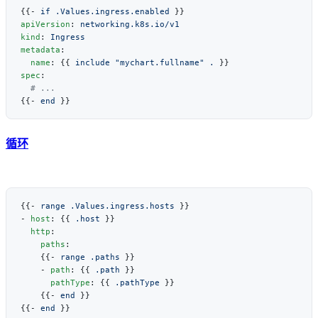
{{- 
if .Values.ingress.enabled
apiVersion
: 
kind
: 
metadata
  name
: {{ 
include "mychart.fullname" .
spec
{{- 
end
循环
{{- 
range .Values.ingress.hosts
- 
host
: {{ 
.host
  http
    paths
    {{- 
range .paths
    - 
path
: {{ 
.path
      pathType
: {{ 
.pathType
    {{- 
end
{{- 
end