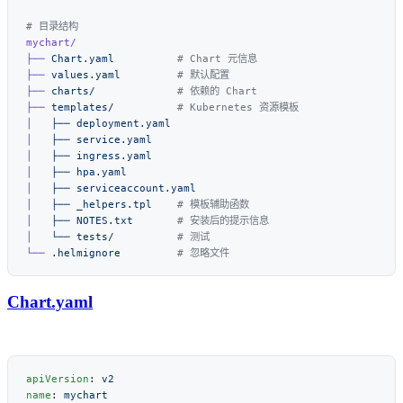
├──
 Chart.yaml
├──
 values.yaml
├──
 charts/
├──
 templates/
│
   ├──
│
   ├──
│
   ├──
│
   ├──
│
   ├──
│
   ├──
 _helpers.tpl
│
   ├──
 NOTES.txt
│
   └──
 tests/
└──
 .helmignore
Chart.yaml
apiVersion
: 
name
: 