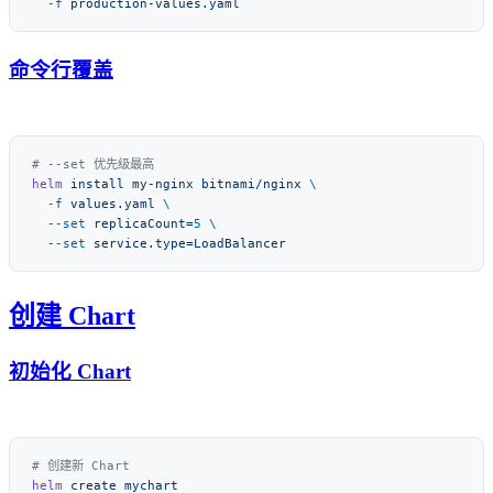
  -f
命令行覆盖
helm
 install
 my-nginx
 bitnami/nginx
  -f
 values.yaml
  --set
 replicaCount=
5
  --set
创建 Chart
初始化 Chart
helm
 create