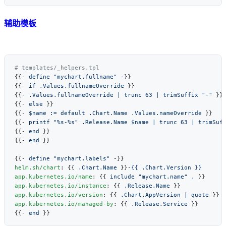
辅助模板
{{- 
define "mychart.fullname" -
{{- 
if .Values.fullnameOverride
{{- 
.Values.fullnameOverride | trunc 63 | trimSuffix "-"
{{- 
else
{{- 
$name := default .Chart.Name .Values.nameOverride
{{- 
printf "%s-%s" .Release.Name $name | trunc 63 | trimSuf
{{- 
end
{{- 
end
{{- 
define "mychart.labels" -
helm.sh/chart
: {{ 
.Chart.Name
 }}
app.kubernetes.io/name
: {{ 
include "mychart.name" .
app.kubernetes.io/instance
: {{ 
.Release.Name
app.kubernetes.io/version
: {{ 
.Chart.AppVersion | quote
app.kubernetes.io/managed-by
: {{ 
.Release.Service
{{- 
end