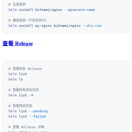
helm
 install
 bitnami/nginx
helm
 install
 my-nginx
 bitnami/nginx
查看 Release
helm
helm
helm
 list
helm
 list
helm
 list