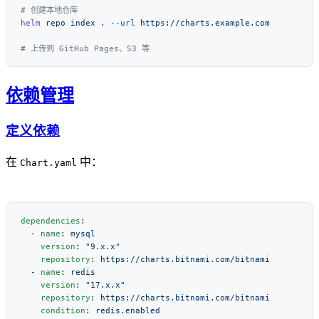
helm
 repo
 index
 .
 --url
依赖管理
定义依赖
在
中：
Chart.yaml
dependencies
  - 
name
: 
    version
: 
    repository
: 
  - 
name
: 
    version
: 
    repository
: 
    condition
: 