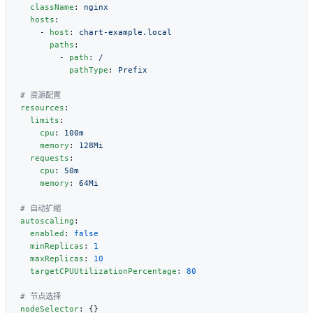
  className
: 
  hosts
    - 
host
: 
      paths
        - 
path
: 
          pathType
: 
resources
  limits
    cpu
: 
    memory
: 
  requests
    cpu
: 
    memory
: 
autoscaling
  enabled
: 
  minReplicas
: 
  maxReplicas
: 
  targetCPUUtilizationPercentage
: 
nodeSelector