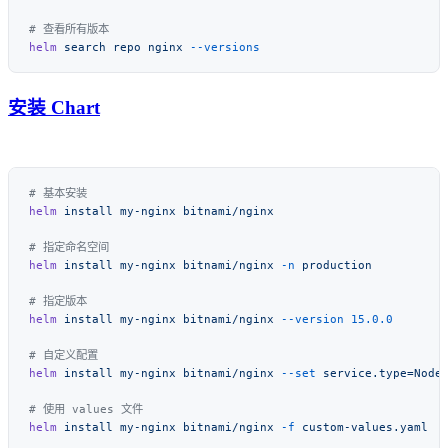
helm
 search
 repo
 nginx
安装 Chart
helm
 install
 my-nginx
helm
 install
 my-nginx
 bitnami/nginx
 -n
helm
 install
 my-nginx
 bitnami/nginx
 --version
helm
 install
 my-nginx
 bitnami/nginx
 --set
helm
 install
 my-nginx
 bitnami/nginx
 -f