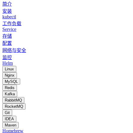
简介
安装
kubectl
工作负载
Service
存储
配置
网络与安全
监控
Helm
Linux
Nginx
MySQL
Redis
Kafka
RabbitMQ
RocketMQ
Git
IDEA
Maven
Homebrew