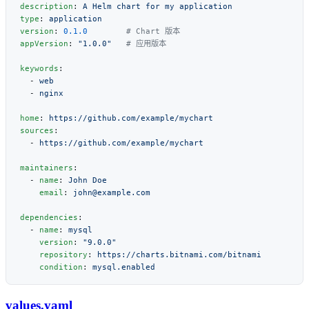
description
: 
type
: 
version
: 
0.1.0
appVersion
: 
"1.0.0"
keywords
  - 
  - 
home
: 
sources
  - 
maintainers
  - 
name
: 
    email
: 
dependencies
  - 
name
: 
    version
: 
    repository
: 
    condition
: 
values.yaml