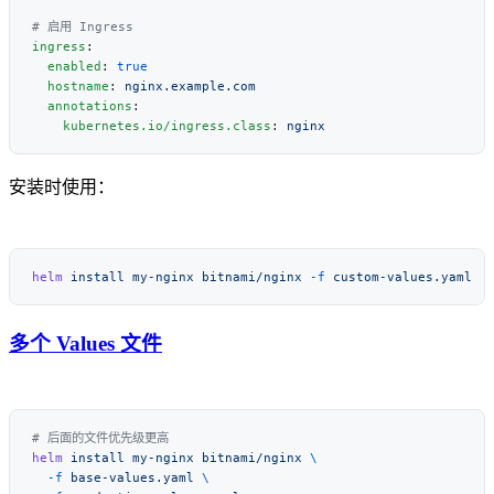
ingress
  enabled
: 
  hostname
: 
  annotations
    kubernetes.io/ingress.class
: 
安装时使用：
helm
 install
 my-nginx
 bitnami/nginx
 -f
多个 Values 文件
helm
 install
 my-nginx
 bitnami/nginx
  -f
 base-values.yaml