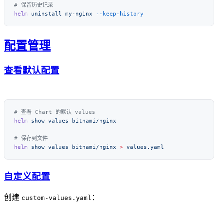
helm
 uninstall
 my-nginx
配置管理
查看默认配置
helm
 show
 values
helm
 show
 values
 bitnami/nginx
 >
自定义配置
创建
：
custom-values.yaml