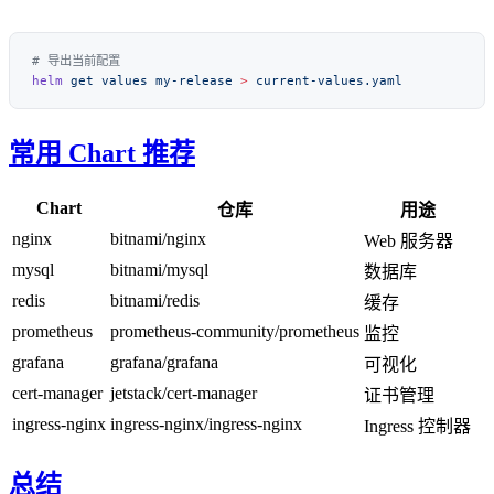
helm
 get
 values
 my-release
 >
常用 Chart 推荐
Chart
仓库
用途
nginx
bitnami/nginx
Web 服务器
mysql
bitnami/mysql
数据库
redis
bitnami/redis
缓存
prometheus
prometheus-community/prometheus
监控
grafana
grafana/grafana
可视化
cert-manager
jetstack/cert-manager
证书管理
ingress-nginx
ingress-nginx/ingress-nginx
Ingress 控制器
总结