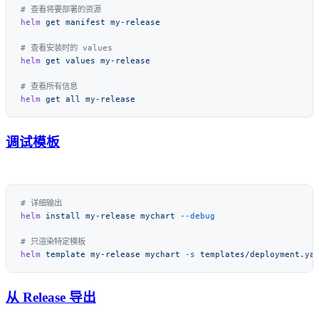
helm
 get
 manifest
helm
 get
 values
helm
 get
 all
调试模板
helm
 install
 my-release
 mychart
helm
 template
 my-release
 mychart
 -s
从 Release 导出