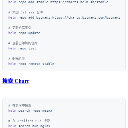
helm
 repo
 add
 stable
helm
 repo
 add
 bitnami
helm
 repo
helm
 repo
helm
 repo
 remove
搜索 Chart
helm
 search
 repo
helm
 search
 hub