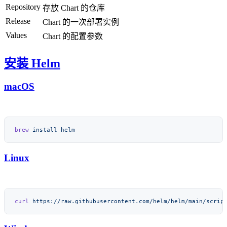
Repository
存放 Chart 的仓库
Release
Chart 的一次部署实例
Values
Chart 的配置参数
安装 Helm
macOS
brew
 install
Linux
curl
 https://raw.githubusercontent.com/helm/helm/main/scrip