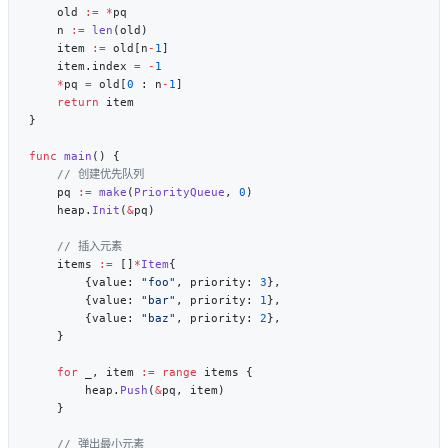
    old 
:=
 *
    n 
:=
 len
    item 
:=
 old[n
-
1
    item.index 
=
 -
    *
pq 
=
 old[
0
 : n
-
1
    return
func
 main
    pq 
:=
 make
(
PriorityQueue
, 
0
    heap.
Init
(
&
    items 
:=
 []
*
Item
        {value: 
"foo"
, priority: 
3
        {value: 
"bar"
, priority: 
1
        {value: 
"baz"
, priority: 
2
    for
 _, item 
:=
 range
        heap.
Push
(
&