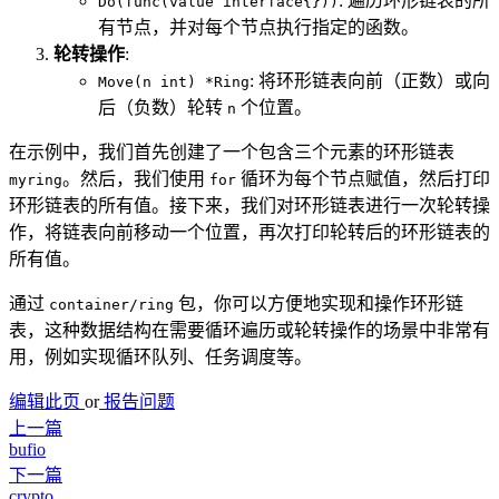
: 遍历环形链表的所
Do(func(value interface{}))
有节点，并对每个节点执行指定的函数。
轮转操作
:
: 将环形链表向前（正数）或向
Move(n int) *Ring
后（负数）轮转
个位置。
n
在示例中，我们首先创建了一个包含三个元素的环形链表
。然后，我们使用
循环为每个节点赋值，然后打印
myring
for
环形链表的所有值。接下来，我们对环形链表进行一次轮转操
作，将链表向前移动一个位置，再次打印轮转后的环形链表的
所有值。
通过
包，你可以方便地实现和操作环形链
container/ring
表，这种数据结构在需要循环遍历或轮转操作的场景中非常有
用，例如实现循环队列、任务调度等。
编辑此页
or
报告问题
上一篇
bufio
下一篇
crypto