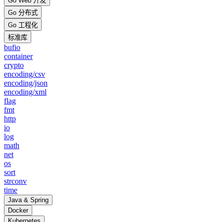
Go Web 开发
Go 分布式
Go 工程化
标准库
bufio
container
crypto
encoding/csv
encoding/json
encoding/xml
flag
fmt
http
io
log
math
net
os
sort
strconv
time
Java & Spring
Docker
Kubernetes