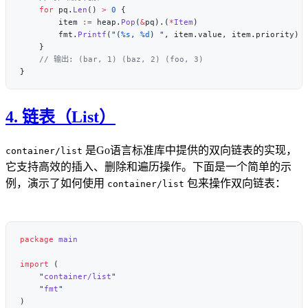
    for
 pq.
Len
() 
>
 0
        item 
:=
 heap.
Pop
(
&
pq).(
*
Item
        fmt.
Printf
(
"(
%s
, 
%d
) "
4. 链表（List）
是Go语言标准库中提供的双向链表的实现，
container/list
它支持高效的插入、删除和遍历操作。下面是一个简单的示
例，演示了如何使用
包来操作双向链表：
container/list
package
import
    "
container/list
    "
fmt