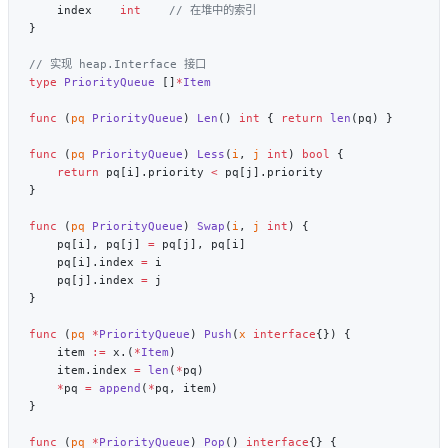
    index    
int
type
 PriorityQueue
 []
*
func
 (
pq 
PriorityQueue
) 
Len
() 
int
 { 
return
 len
func
 (
pq 
PriorityQueue
) 
Less
(
i
, 
j
 int
) 
bool
    return
 pq[i].priority 
<
func
 (
pq 
PriorityQueue
) 
Swap
(
i
, 
j
 int
    pq[i], pq[j] 
=
    pq[i].index 
=
    pq[j].index 
=
func
 (
pq 
*
PriorityQueue
) 
Push
(
x
 interface
    item 
:=
 x.(
*
Item
    item.index 
=
 len
(
*
    *
pq 
=
 append
(
*
func
 (
pq 
*
PriorityQueue
) 
Pop
() 
interface