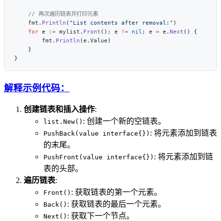
    fmt.
Println
(
"List contents after removal:"
    for
 e 
:=
 mylist.
Front
(); e 
!=
 nil
; e 
=
 e.
Next
        fmt.
Println
解释示例代码：
创建链表和插入操作
:
: 创建一个新的空链表。
list.New()
: 将元素添加到链表
PushBack(value interface{})
的末尾。
: 将元素添加到链
PushFront(value interface{})
表的头部。
遍历链表
:
: 获取链表的第一个元素。
Front()
: 获取链表的最后一个元素。
Back()
: 获取下一个节点。
Next()