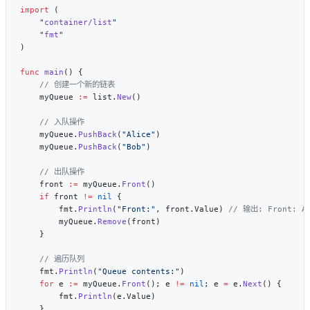
import
    "
container/list
    "
fmt
func
 main
    myQueue 
:=
 list.
New
    myQueue.
PushBack
(
"Alice"
    myQueue.
PushBack
(
"Bob"
    front 
:=
 myQueue.
Front
    if
 front 
!=
 nil
        fmt.
Println
(
"Front:"
, front.Value) 
        myQueue.
Remove
    fmt.
Println
(
"Queue contents:"
    for
 e 
:=
 myQueue.
Front
(); e 
!=
 nil
; e 
=
 e.
Next
        fmt.
Println