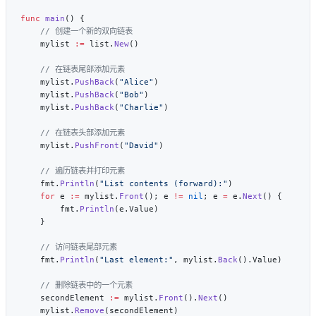
func
 main
    mylist 
:=
 list.
New
    mylist.
PushBack
(
"Alice"
    mylist.
PushBack
(
"Bob"
    mylist.
PushBack
(
"Charlie"
    mylist.
PushFront
(
"David"
    fmt.
Println
(
"List contents (forward):"
    for
 e 
:=
 mylist.
Front
(); e 
!=
 nil
; e 
=
 e.
Next
        fmt.
Println
    fmt.
Println
(
"Last element:"
, mylist.
Back
    secondElement 
:=
 mylist.
Front
().
Next
    mylist.
Remove