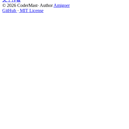
© 2026 CoderMast
·
Author
Amigoer
GitHub
·
MIT License