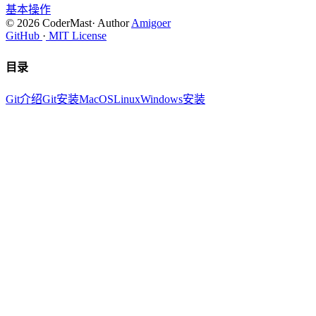
基本操作
© 2026 CoderMast
·
Author
Amigoer
GitHub
·
MIT License
目录
Git介绍
Git安装
MacOS
Linux
Windows安装