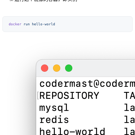
docker
 run