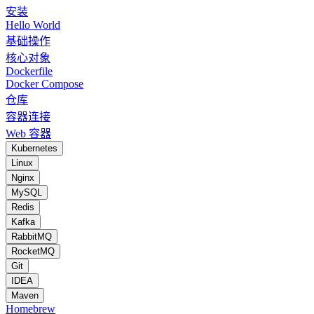
安装
Hello World
基础操作
核心对象
Dockerfile
Docker Compose
仓库
容器连接
Web 容器
Kubernetes
Linux
Nginx
MySQL
Redis
Kafka
RabbitMQ
RocketMQ
Git
IDEA
Maven
Homebrew