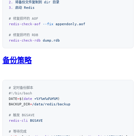
2.
 将备份文件复制到
 dir
3.
 启动
redis-check-aof
 --fix
redis-check-rdb
备份策略
DATE
=
$(
date
 +%Y%m%d%H%M
BACKUP_DIR
=
redis-cli