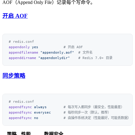
AOF（Append Only File）记录每个写命令。
开启 AOF
appendonly
 yes
appendfilename
 "appendonly.aof"
appenddirname
 "appendonlydir"
同步策略
appendfsync
 always
appendfsync
 everysec
appendfsync
 no
策略
性能
数据安全