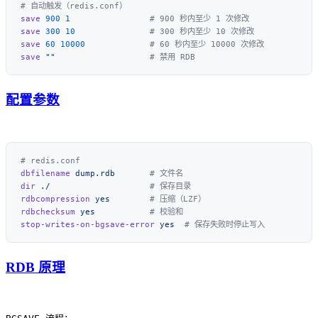
save
 900
 1
save
 300
 10
save
 60
 10000
save
 ""
配置参数
dbfilename
 dump.rdb
dir
 ./
rdbcompression
 yes
rdbchecksum
 yes
stop-writes-on-bgsave-error
 yes
RDB 原理