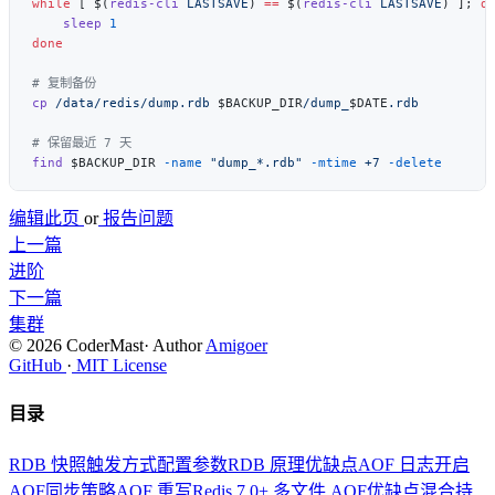
while
 [ $(
redis-cli
 LASTSAVE
) 
==
 $(
redis-cli
 LASTSAVE
) ]; 
    sleep
cp
 /data/redis/dump.rdb
 $BACKUP_DIR
/dump_
$DATE
find
 $BACKUP_DIR 
-name
 "dump_*.rdb"
 -mtime
 +7
编辑此页
or
报告问题
上一篇
进阶
下一篇
集群
© 2026 CoderMast
·
Author
Amigoer
GitHub
·
MIT License
目录
RDB 快照
触发方式
配置参数
RDB 原理
优缺点
AOF 日志
开启
AOF
同步策略
AOF 重写
Redis 7.0+ 多文件 AOF
优缺点
混合持