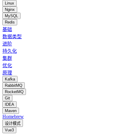
Linux
Nginx
MySQL
Redis
基础
数据类型
进阶
持久化
集群
优化
原理
Kafka
RabbitMQ
RocketMQ
Git
IDEA
Maven
Homebrew
设计模式
Vue3