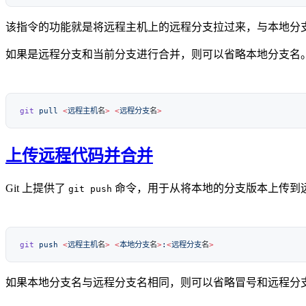
该指令的功能就是将远程主机上的远程分支拉过来，与本地分
如果是远程分支和当前分支进行合并，则可以省略本地分支名
git
 pull
 <
远程主机
名
>
 <
远程分支
名
上传远程代码并合并
Git 上提供了
命令，用于从将本地的分支版本上传到
git push
git
 push
 <
远程主机
名
>
 <
本地分支
名
>
:
<
远程分支
名
如果本地分支名与远程分支名相同，则可以省略冒号和远程分