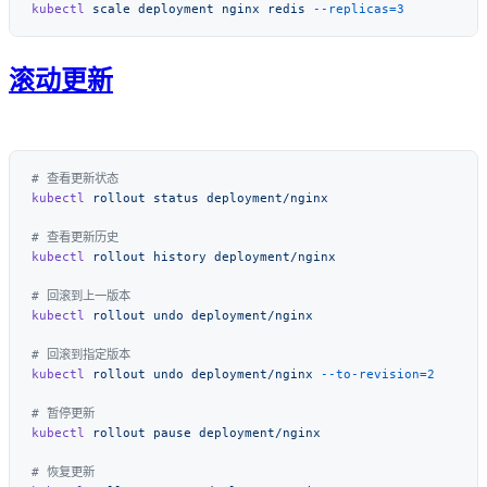
kubectl
 scale
 deployment
 nginx
 redis
滚动更新
kubectl
 rollout
 status
kubectl
 rollout
 history
kubectl
 rollout
 undo
kubectl
 rollout
 undo
 deployment/nginx
kubectl
 rollout
 pause