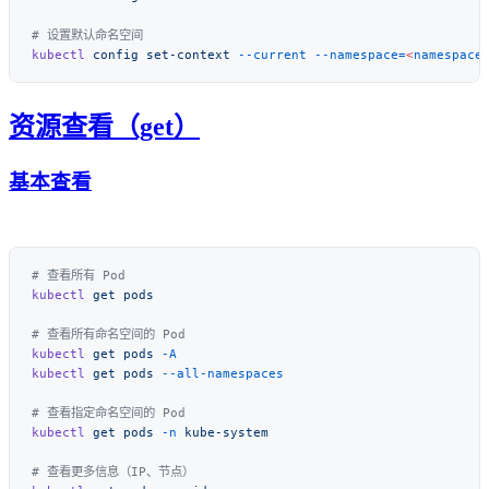
kubectl
 config
 set-context
 --current
 --namespace=
<
namespace
资源查看（get）
基本查看
kubectl
 get
kubectl
 get
 pods
kubectl
 get
 pods
kubectl
 get
 pods
 -n