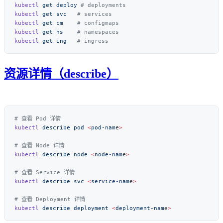
kubectl
 get
 deploy
kubectl
 get
 svc
kubectl
 get
 cm
kubectl
 get
 ns
kubectl
 get
 ing
资源详情（describe）
kubectl
 describe
 pod
 <
pod-nam
e
kubectl
 describe
 node
 <
node-nam
e
kubectl
 describe
 svc
 <
service-nam
e
kubectl
 describe
 deployment
 <
deployment-nam
e