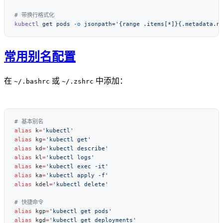
kubectl
 get
 pods
 -o
常用别名配置
在
或
中添加：
~/.bashrc
~/.zshrc
alias
 k
=
alias
 kg
=
alias
 kd
=
alias
 kl
=
alias
 ke
=
alias
 ka
=
alias
 kdel
=
alias
 kgp
=
alias
 kgd
=