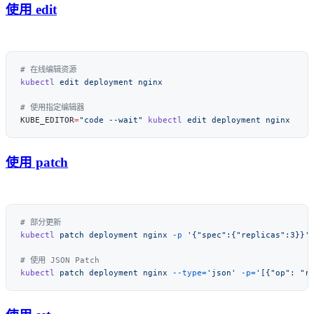
使用 edit
kubectl
 edit
 deployment
KUBE_EDITOR
=
"code --wait"
 kubectl
 edit
 deployment
使用 patch
kubectl
 patch
 deployment
 nginx
 -p
kubectl
 patch
 deployment
 nginx
 --type=
'json'
 -p=