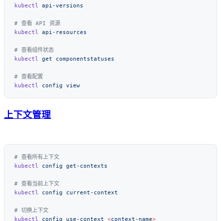
kubectl
kubectl
kubectl
 get
kubectl
 config
上下文管理
kubectl
 config
kubectl
 config
kubectl
 config
 use-context
 <
context-nam
e