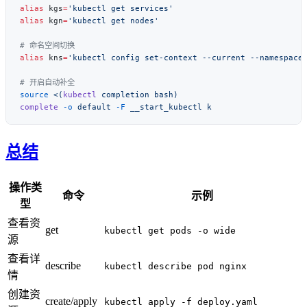
alias
 kgs
=
alias
 kgn
=
alias
 kns
=
source
 <(
kubectl
complete
 -o
 default
 -F
 __start_kubectl
总结
操作类
命令
示例
型
查看资
get
kubectl get pods -o wide
源
查看详
describe
kubectl describe pod nginx
情
创建资
create/apply
kubectl apply -f deploy.yaml