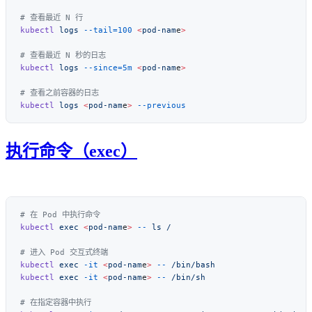
kubectl
 logs
 --tail=100
 <
pod-nam
e
kubectl
 logs
 --since=5m
 <
pod-nam
e
kubectl
 logs
 <
pod-nam
e
>
执行命令（exec）
kubectl
 exec
 <
pod-nam
e
>
 --
 ls
kubectl
 exec
 -it
 <
pod-nam
e
>
 --
kubectl
 exec
 -it
 <
pod-nam
e
>
 --