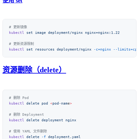
使用 set
kubectl
 set
 image
 deployment/nginx
kubectl
 set
 resources
 deployment/nginx
 -c=nginx
资源删除（delete）
kubectl
 delete
 pod
 <
pod-nam
e
kubectl
 delete
 deployment
kubectl
 delete
 -f