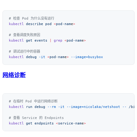
kubectl
 describe
 pod
 <
pod-nam
e
kubectl
 get
 events
 |
 grep
 <
pod-nam
e
kubectl
 debug
 -it
 <
pod-nam
e
>
网络诊断
kubectl
 run
 debug
 --rm
 -it
 --image=nicolaka/netshoot
 --
kubectl
 get
 endpoints
 <
service-nam
e