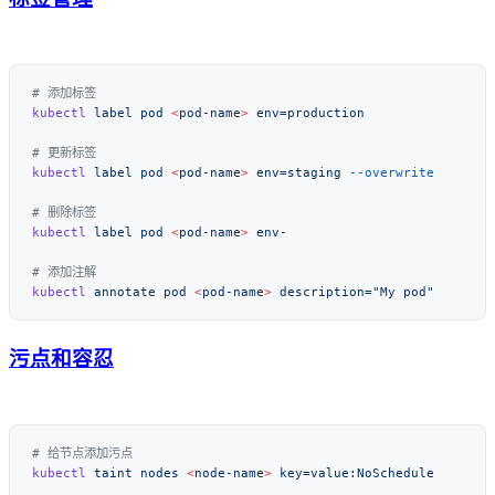
kubectl
 label
 pod
 <
pod-nam
e
>
kubectl
 label
 pod
 <
pod-nam
e
>
 env=staging
kubectl
 label
 pod
 <
pod-nam
e
>
kubectl
 annotate
 pod
 <
pod-nam
e
>
污点和容忍
kubectl
 taint
 nodes
 <
node-nam
e
>