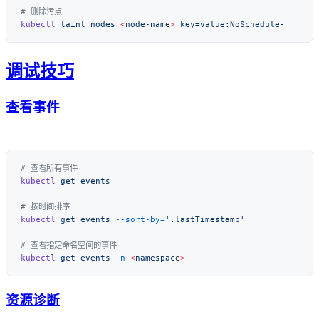
kubectl
 taint
 nodes
 <
node-nam
e
>
调试技巧
查看事件
kubectl
 get
kubectl
 get
 events
 --sort-by=
kubectl
 get
 events
 -n
 <
namespac
e
资源诊断