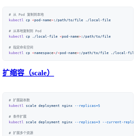
kubectl
 cp
 <
pod-nam
e
>
:/path/to/file
kubectl
 cp
 ./local-file
 <
pod-nam
e
>
kubectl
 cp
 <
namespac
e
>
/
<
pod-nam
e
>
:/path/to/file
扩缩容（scale）
kubectl
 scale
 deployment
 nginx
kubectl
 scale
 deployment
 nginx
 --replicas=3