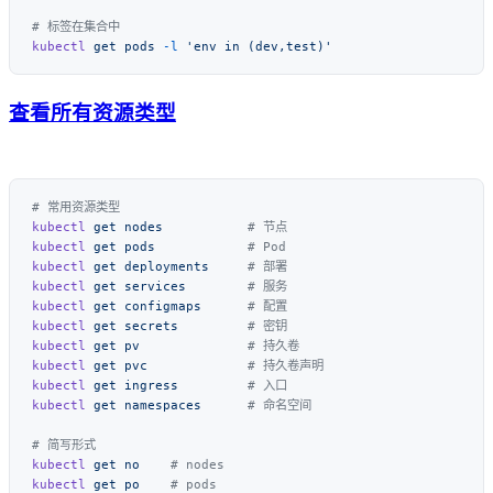
kubectl
 get
 pods
 -l
查看所有资源类型
kubectl
 get
 nodes
kubectl
 get
 pods
kubectl
 get
 deployments
kubectl
 get
 services
kubectl
 get
 configmaps
kubectl
 get
 secrets
kubectl
 get
 pv
kubectl
 get
 pvc
kubectl
 get
 ingress
kubectl
 get
 namespaces
kubectl
 get
 no
kubectl
 get
 po