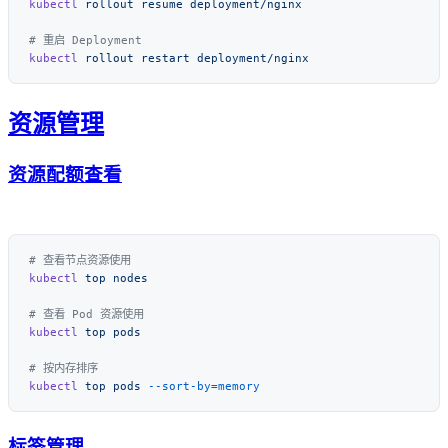
kubectl
 rollout
 resume
kubectl
 rollout
 restart
资源管理
资源配额查看
kubectl
 top
kubectl
 top
kubectl
 top
 pods
标签管理