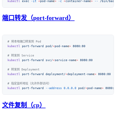
kubectl
 exec
 -it
 <
pod-nam
e
>
 -c
 <
container-nam
e
>
 --
端口转发（port-forward）
kubectl
 port-forward
 pod/
<
pod-nam
e
>
kubectl
 port-forward
 svc/
<
service-nam
e
>
kubectl
 port-forward
 deployment/
<
deployment-nam
e
>
kubectl
 port-forward
 --address
 0.0.0.0
 pod/
<
pod-nam
e
>
文件复制（cp）