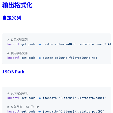
输出格式化
自定义列
kubectl
 get
 pods
 -o
kubectl
 get
 pods
 -o
JSONPath
kubectl
 get
 pods
 -o
kubectl
 get
 pods
 -o