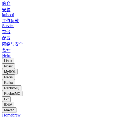
简介
安装
kubectl
工作负载
Service
存储
配置
网络与安全
监控
Helm
Linux
Nginx
MySQL
Redis
Kafka
RabbitMQ
RocketMQ
Git
IDEA
Maven
Homebrew