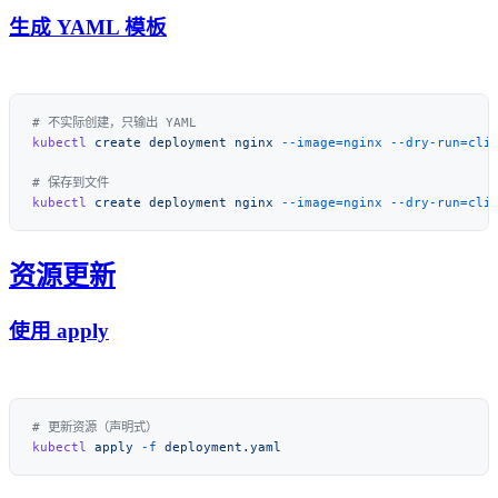
生成 YAML 模板
kubectl
 create
 deployment
 nginx
 --image=nginx
 --dry-run=cli
kubectl
 create
 deployment
 nginx
 --image=nginx
 --dry-run=cli
资源更新
使用 apply
kubectl
 apply
 -f