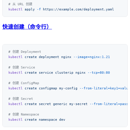
kubectl
 apply
 -f
快速创建（命令行）
kubectl
 create
 deployment
 nginx
kubectl
 create
 service
 clusterip
 nginx
kubectl
 create
 configmap
 my-config
kubectl
 create
 secret
 generic
 my-secret
kubectl
 create
 namespace