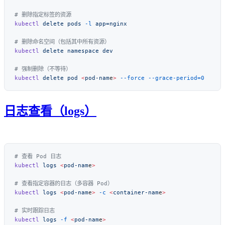
kubectl
 delete
 pods
 -l
kubectl
 delete
 namespace
kubectl
 delete
 pod
 <
pod-nam
e
>
 --force
日志查看（logs）
kubectl
 logs
 <
pod-nam
e
kubectl
 logs
 <
pod-nam
e
>
 -c
 <
container-nam
e
kubectl
 logs
 -f
 <
pod-nam
e