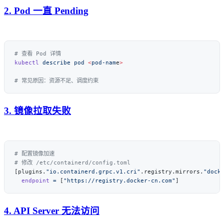
2. Pod 一直 Pending
kubectl
 describe
 pod
 <
pod-nam
e
3. 镜像拉取失败
[plugins.
"io.containerd.grpc.v1.cri"
.registry.mirrors.
"dock
  endpoint
 =
 [
"https://registry.docker-cn.com"
4. API Server 无法访问