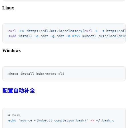
Linux
curl
 -LO
 "https://dl.k8s.io/release/$(
curl
 -L
 -s
sudo
 install
 -o
 root
 -g
 root
 -m
 0755
 kubectl
Windows
配置自动补全
echo
 'source <(kubectl completion bash)'
 >>