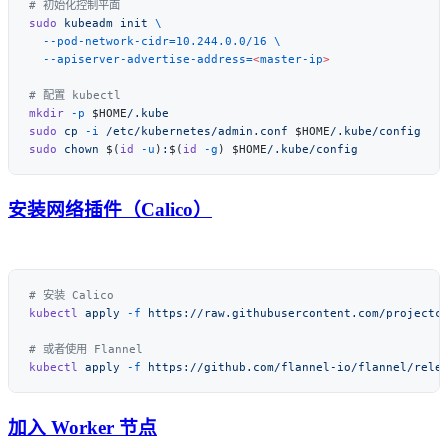
sudo
 kubeadm
 init
  --pod-network-cidr=10.244.0.0/16
  --apiserver-advertise-address=
<
master-ip
mkdir
 -p
 $HOME
sudo
 cp
 -i
 /etc/kubernetes/admin.conf
 $HOME
sudo
 chown
 $(
id
 -u
)
:
$(
id
 -g
) $HOME
安装网络插件（Calico）
kubectl
 apply
 -f
kubectl
 apply
 -f
加入 Worker 节点