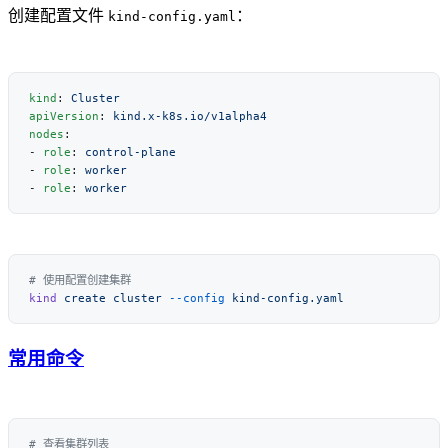
创建配置文件
：
kind-config.yaml
kind
: 
apiVersion
: 
nodes
- 
role
: 
- 
role
: 
- 
role
: 
kind
 create
 cluster
 --config
常用命令