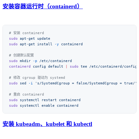
安装容器运行时（containerd）
sudo
 apt-get
sudo
 apt-get
 install
 -y
sudo
 mkdir
 -p
containerd
 config
 default
 |
 sudo
 tee
sudo
 sed
 -i
 's/SystemdCgroup = false/SystemdCgroup = true/'
sudo
 systemctl
 restart
sudo
 systemctl
 enable
安装 kubeadm、kubelet 和 kubectl