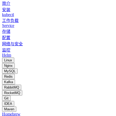
简介
安装
kubectl
工作负载
Service
存储
配置
网络与安全
监控
Helm
Linux
Nginx
MySQL
Redis
Kafka
RabbitMQ
RocketMQ
Git
IDEA
Maven
Homebrew