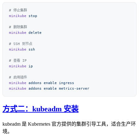
minikube
minikube
minikube
minikube
minikube
 addons
 enable
minikube
 addons
 enable
方式二：kubeadm 安装
kubeadm 是 Kubernetes 官方提供的集群引导工具，适合生产环
境。