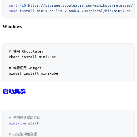
curl
 -LO
sudo
 install
 minikube-linux-amd64
Windows
启动集群
minikube