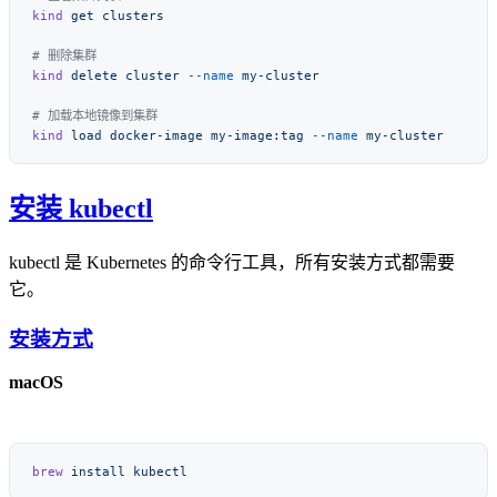
kind
 get
kind
 delete
 cluster
 --name
kind
 load
 docker-image
 my-image:tag
 --name
安装 kubectl
kubectl 是 Kubernetes 的命令行工具，所有安装方式都需要
它。
安装方式
macOS
brew
 install