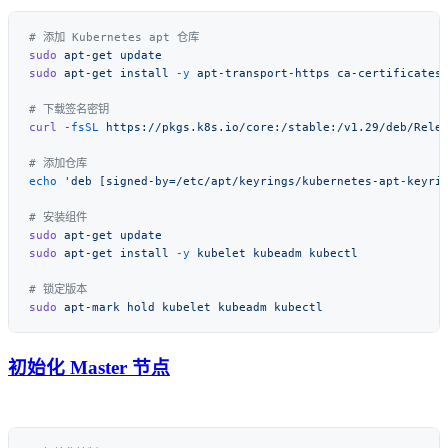
sudo
 apt-get
sudo
 apt-get
 install
 -y
 apt-transport-https
 ca-certificates
curl
 -fsSL
 https://pkgs.k8s.io/core:/stable:/v1.29/deb/Rele
echo
 'deb [signed-by=/etc/apt/keyrings/kubernetes-apt-keyri
sudo
 apt-get
sudo
 apt-get
 install
 -y
 kubelet
 kubeadm
sudo
 apt-mark
 hold
 kubelet
 kubeadm
初始化 Master 节点