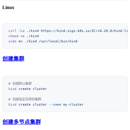
Linux
curl
 -Lo
 ./kind
chmod
 +x
sudo
 mv
 ./kind
创建集群
kind
 create
kind
 create
 cluster
 --name
创建多节点集群