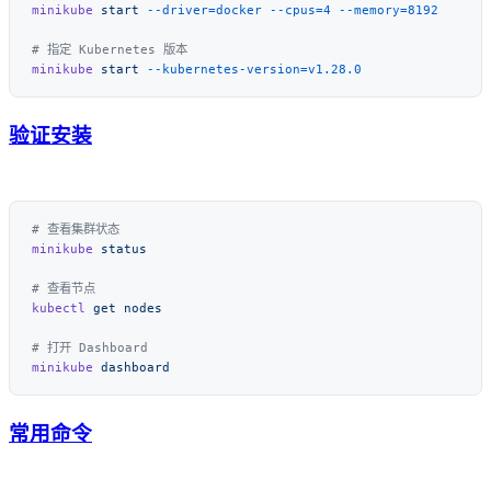
minikube
 start
 --driver=docker
 --cpus=4
minikube
 start
验证安装
minikube
kubectl
 get
minikube
常用命令