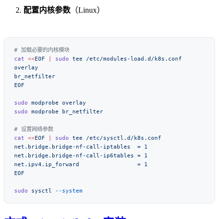
配置内核参数
（Linux）
cat
 <<
EOF
 |
 sudo
 tee
sudo
 modprobe
sudo
 modprobe
cat
 <<
EOF
 |
 sudo
 tee
sudo
 sysctl