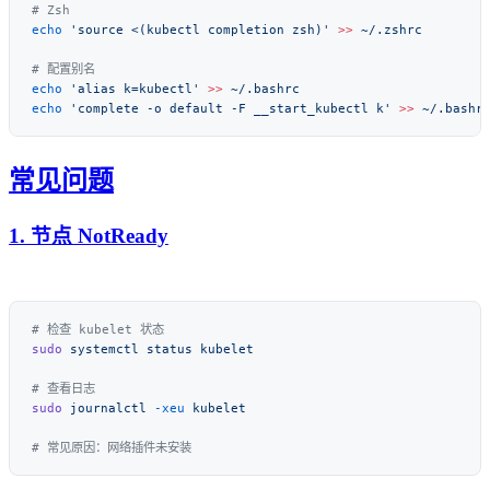
echo
 'source <(kubectl completion zsh)'
 >>
echo
 'alias k=kubectl'
 >>
echo
 'complete -o default -F __start_kubectl k'
 >>
常见问题
1. 节点 NotReady
sudo
 systemctl
 status
sudo
 journalctl
 -xeu