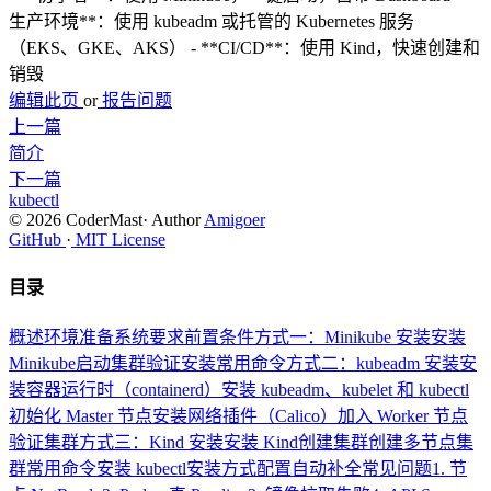
生产环境**：使用 kubeadm 或托管的 Kubernetes 服务
（EKS、GKE、AKS） - **CI/CD**：使用 Kind，快速创建和
销毁
编辑此页
or
报告问题
上一篇
简介
下一篇
kubectl
© 2026 CoderMast
·
Author
Amigoer
GitHub
·
MIT License
目录
概述
环境准备
系统要求
前置条件
方式一：Minikube 安装
安装
Minikube
启动集群
验证安装
常用命令
方式二：kubeadm 安装
安
装容器运行时（containerd）
安装 kubeadm、kubelet 和 kubectl
初始化 Master 节点
安装网络插件（Calico）
加入 Worker 节点
验证集群
方式三：Kind 安装
安装 Kind
创建集群
创建多节点集
群
常用命令
安装 kubectl
安装方式
配置自动补全
常见问题
1. 节