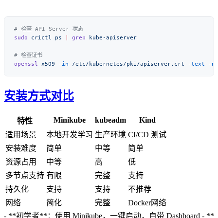
sudo
 crictl
 ps
 |
 grep
openssl
 x509
 -in
 /etc/kubernetes/pki/apiserver.crt
 -text
安装方式对比
Minikube
kubeadm
Kind
特性
适用场景
本地开发学习
生产环境
CI/CD 测试
安装难度
简单
中等
简单
资源占用
中等
高
低
多节点支持
有限
完整
支持
持久化
支持
支持
不推荐
网络
简化
完整
Docker网络
- **初学者**：使用 Minikube，一键启动，自带 Dashboard - **