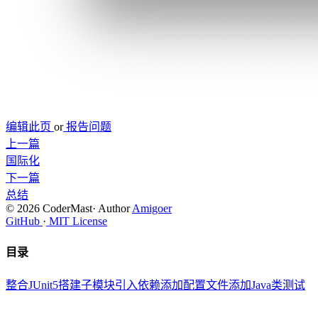
编辑此页
or
报告问题
上一篇
国际化
下一篇
总结
© 2026 CoderMast
·
Author
Amigoer
GitHub
·
MIT License
目录
整合JUnit5
搭建子模块
引入依赖
添加配置文件
添加Java类
测试