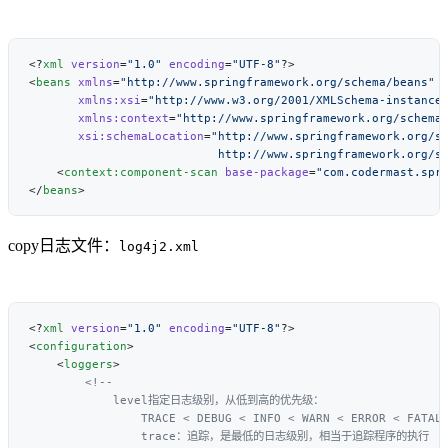
<?
xml
 version
=
"1.0"
 encoding
=
"UTF-8"
<
beans
 xmlns
=
       xmlns:xsi
=
       xmlns:context
=
       xsi:schemaLocation
=
                           http://www.springframework.org/s
    <
context:component-scan
 base-package
=
"com.codermast.spr
</
beans
copy日志文件：
log4j2.xml
<?
xml
 version
=
"1.0"
 encoding
=
"UTF-8"
<
configuration
    <
loggers