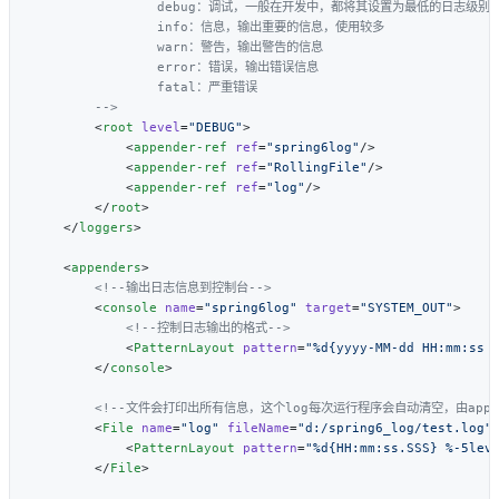
        <
root
 level
=
"DEBUG"
            <
appender-ref
 ref
=
"spring6log"
            <
appender-ref
 ref
=
"RollingFile"
            <
appender-ref
 ref
=
"log"
        </
root
    </
loggers
    <
appenders
        <
console
 name
=
"spring6log"
 target
=
"SYSTEM_OUT"
            <
PatternLayout
 pattern
=
"%d{yyyy-MM-dd HH:mm:ss 
        </
console
        <
File
 name
=
"log"
 fileName
=
"d:/spring6_log/test.log"
            <
PatternLayout
 pattern
=
"%d{HH:mm:ss.SSS} %-5lev
        </
File