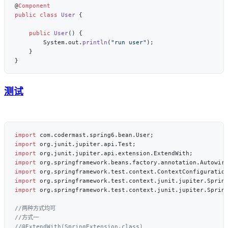
@
public
 class
 User
    public
 User
        System.out.
println
(
"run user"
测试
import
import
import
import
import
import
import