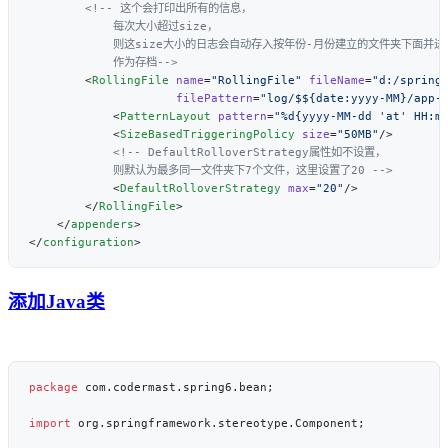
        <
RollingFile
 name
=
"RollingFile"
 fileName
=
                     filePattern
=
"log/$${date:yyyy-MM}/app-
            <
PatternLayout
 pattern
=
"%d{yyyy-MM-dd 'at' HH:m
            <
SizeBasedTriggeringPolicy
 size
=
"50MB"
            <
DefaultRolloverStrategy
 max
=
"20"
        </
RollingFile
    </
appenders
</
configuration
添加Java类
package
import