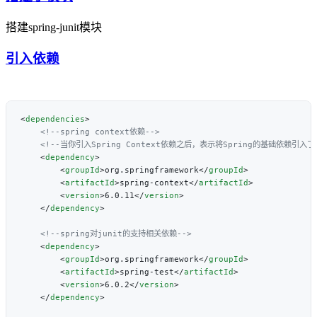
搭建spring-junit模块
引入依赖
<
dependencies
    <
dependency
        <
groupId
>org.springframework</
groupId
        <
artifactId
>spring-context</
artifactId
        <
version
>6.0.11</
version
    </
dependency
    <
dependency
        <
groupId
>org.springframework</
groupId
        <
artifactId
>spring-test</
artifactId
        <
version
>6.0.2</
version
    </
dependency