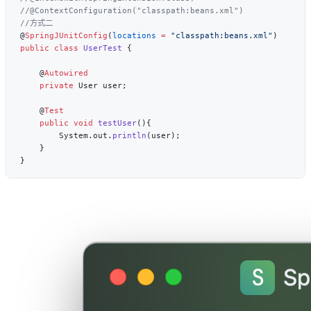
@
SpringJUnitConfig
(
locations
 =
 "classpath:beans.xml"
public
 class
 UserTest
    @
    private
    @
    public
 void
 testUser
        System.out.
println