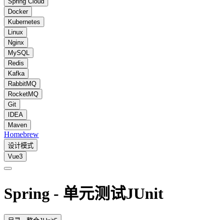
Spring Cloud
Docker
Kubernetes
Linux
Nginx
MySQL
Redis
Kafka
RabbitMQ
RocketMQ
Git
IDEA
Maven
Homebrew
设计模式
Vue3
Spring - 单元测试JUnit