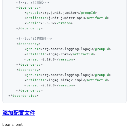
    <
dependency
        <
groupId
>org.junit.jupiter</
groupId
        <
artifactId
>junit-jupiter-api</
artifactId
        <
version
>5.6.3</
version
    </
dependency
    <
dependency
        <
groupId
>org.apache.logging.log4j</
groupId
        <
artifactId
>log4j-core</
artifactId
        <
version
>2.19.0</
version
    </
dependency
    <
dependency
        <
groupId
>org.apache.logging.log4j</
groupId
        <
artifactId
>log4j-slf4j2-impl</
artifactId
        <
version
>2.19.0</
version
    </
dependency
</
dependencies
添加配置文件
beans.xml