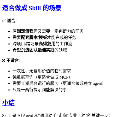
适合做成 Skill 的场景
✅
适合
：
有
固定流程
但又需要一定判断力的任务
需要
配套脚本/模板
才能完成的任务
跨项目/跨场景
高频复用
的工作流
希望
沉淀团队最佳实践
的领域
❌
不适合
：
一次性、无复用价值的临时需求
纯数据查询（更适合做成 MCP）
需要长期后台运行的服务（更适合做成独立 agent）
只是一两行提示词能解决的事
小结
Skills 是 AI Agent 从"通用助手"走向"专业工种"的关键一步：