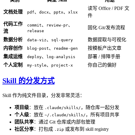
读写 Office / PDF 文
文档处理
、
、
、
pdf
docx
pptx
xlsx
件
代码工作
、
、
commit
review-pr
固化 Git/发布流程
流
release
数据分析
、
数据提取与可视化
data-viz
sql-query
内容创作
、
按模板产出文章
blog-post
readme-gen
集成运维
、
部署 / 排障手册
deploy
log-analysis
个人定制
、
你自己的偏好
my-style
project-x
Skill 的分发方式
Skill 作为纯文件目录，分发非常灵活：
项目级
：放在
，随仓库一起分发
.claude/skills/
个人级
：放在
，所有项目共享
~/.claude/skills/
团队共享
：通过 Git 仓库或内部包管理
社区分享
：打包成
或发布到 skill registry
.zip