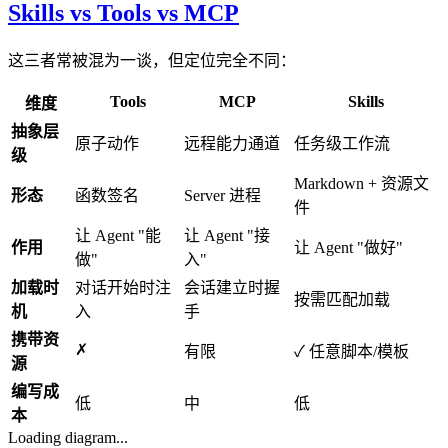
Skills vs Tools vs MCP
这三者常被混为一谈，但定位完全不同：
Tools
MCP
Skills
维度
抽象层
原子动作
远程能力通道
任务级工作流
级
Markdown + 资源文
形态
函数签名
Server 进程
件
让 Agent "能
让 Agent "接
作用
让 Agent "做好"
做"
入"
加载时
对话开始时注
会话建立时握
按需匹配加载
机
入
手
携带资
✗
有限
✓ 任意脚本/模板
源
编写成
低
中
低
本
Loading diagram...