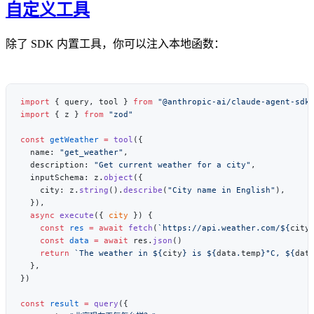
自定义工具
除了 SDK 内置工具，你可以注入本地函数：
import
 { query, tool } 
from
import
 { z } 
from
const
 getWeather
 =
 tool
  name: 
"get_weather"
  description: 
"Get current weather for a city"
  inputSchema: z.
object
    city: z.
string
().
describe
(
"City name in English"
  async
 execute
({ 
city
    const
 res
 =
 await
 fetch
(
`https://api.weather.com/${
city
    const
 data
 =
 await
 res.
json
    return
 `The weather in ${
city
} is ${
data
.
temp
}°C, ${
dat
const
 result
 =
 query