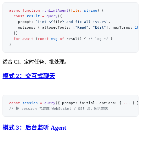
async
 function
 runLintAgent
(
file
:
 string
  const
 result
 =
 query
    prompt: 
`Lint ${
file
} and fix all issues`
    options: { allowedTools: [
"Read"
, 
"Edit"
], maxTurns: 
10
  for
 await
 (
const
 msg
 of
 result) { 
/* log */
适合 CI、定时任务、批处理。
模式 2：交互式聊天
const
 session
 =
 query
({ prompt: initial, options: { 
...
模式 3：后台监听 Agent