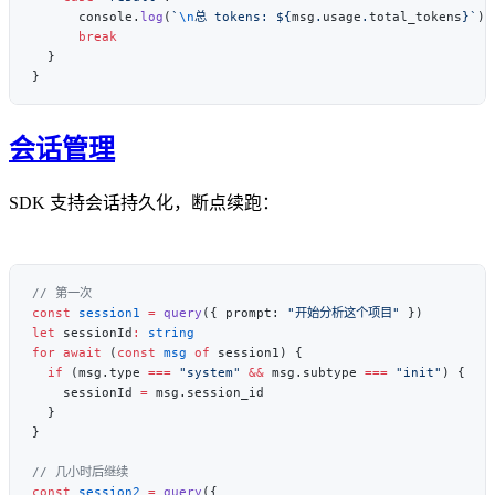
      console.
log
(
`
\n
总 tokens: ${
msg
.
usage
.
total_tokens
}`
会话管理
SDK 支持会话持久化，断点续跑：
const
 session1
 =
 query
({ prompt: 
"开始分析这个项目"
let
 sessionId
:
for
 await
 (
const
 msg
 of
  if
 (msg.type 
===
 "system"
 &&
 msg.subtype 
===
 "init"
    sessionId 
=
const
 session2
 =
 query