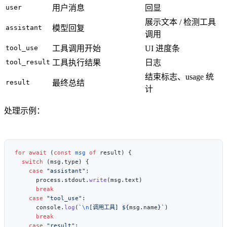
user
用户消息
回显
展示文本 / 检测工具
assistant
模型回复
调用
tool_use
工具调用开始
UI 进度条
tool_result
工具执行结果
日志
结束标志、usage 统
result
最终总结
计
处理示例：
for
 await
 (
const
 msg
 of
  switch
    case
 "assistant"
      process.stdout.
write
    case
 "tool_use"
      console.
log
(
`
\n
[调用工具] ${
msg
.
name
}`
    case
 "result"