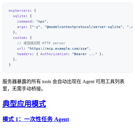
mcpServers
  sqlite
    command
: 
"npx"
    args
: [
"-y"
, 
"@modelcontextprotocol/server-sqlite"
, 
"./
  custom
    url
: 
"https://mcp.example.com/sse"
    headers
: { 
Authorization
: 
"Bearer ..."
服务器暴露的所有 tools 会自动出现在 Agent 可用工具列表
里，无需手动桥接。
典型应用模式
模式 1：一次性任务 Agent