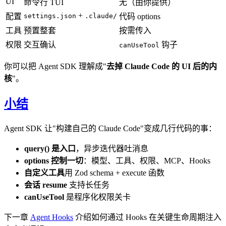
UI
命令行 TUI
无（由你提供）
+
配置
settings.json
.claude/
代码 options
工具
预置整套
按需传入
权限
交互确认
钩子
canUseTool
你可以把 Agent SDK 理解成"
去掉 Claude Code 的 UI 后的内
核
"。
小结
Agent SDK 让"构建自己的 Claude Code"变成几行代码的事：
query() 是入口
，异步迭代器吐消息
options 控制一切
：模型、工具、权限、MCP、Hooks
自定义工具
用 Zod schema + execute 函数
会话 resume
支持长任务
canUseTool
是程序化权限关卡
下一章
Agent Hooks
介绍如何通过 Hooks 在关键生命周期注入