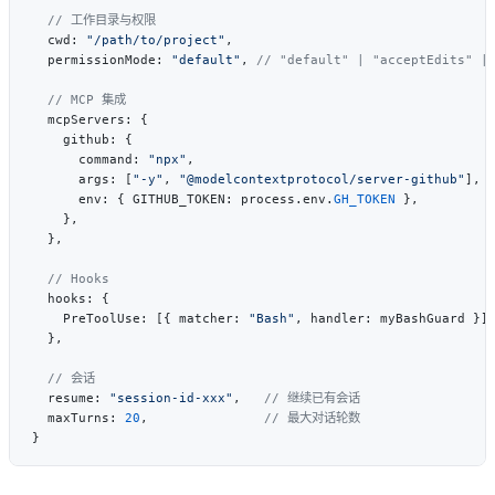
  cwd: 
"/path/to/project"
  permissionMode: 
"default"
, 
      command: 
"npx"
      args: [
"-y"
, 
"@modelcontextprotocol/server-github"
      env: { GITHUB_TOKEN: process.env.
GH_TOKEN
    PreToolUse: [{ matcher: 
"Bash"
  resume: 
"session-id-xxx"
,   
  maxTurns: 
20
,               