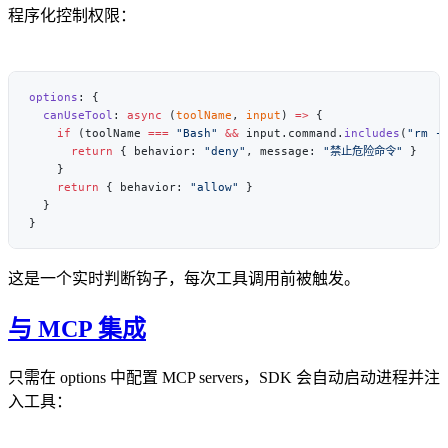
程序化控制权限：
options
  canUseTool
: 
async
 (
toolName
, 
input
) 
=>
    if
 (toolName 
===
 "Bash"
 &&
 input.command.
includes
(
"rm -
      return
 { behavior: 
"deny"
, message: 
"禁止危险命令"
    return
 { behavior: 
"allow"
这是一个实时判断钩子，每次工具调用前被触发。
与 MCP 集成
只需在 options 中配置 MCP servers，SDK 会自动启动进程并注
入工具：