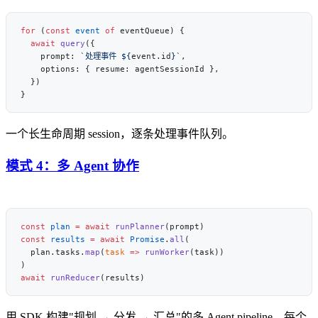
for
 (
const
 event
 of
  await
 query
    prompt: 
`处理事件 ${
event
.
id
}`
一个长生命周期 session，逐条处理事件队列。
模式 4：多 Agent 协作
const
 plan
 =
 await
 runPlanner
const
 results
 =
 await
 Promise
.
all
  plan.tasks.
map
(
task
 =>
 runWorker
await
 runReducer
用 SDK 构建"规划 → 分发 → 汇总"的多 Agent pipeline，每个