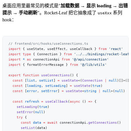
桌面应用里最常见的模式是"
加载数据 → 显示 loading → 出错
提示 → 手动刷新
"。Rocket-Leaf 把它抽象成了
系列
useXxx
hook：
import
 { useState, useEffect, useCallback } 
from
import
 type
 { Connection } 
from
import
 *
 as
 connectionApi 
from
import
 { formatErrorMessage } 
from
export
 function
 useConnections
  const
 [
list
, 
setList
] 
=
 useState
<(
Connection
 |
 null
  const
 [
loading
, 
setLoading
] 
=
 useState
(
true
  const
 [
error
, 
setError
] 
=
 useState
<
string
 |
 null
>(
null
  const
 refresh
 =
 useCallback
(
async
 () 
=>
    setLoading
(
true
    setError
(
null
    try
      const
 data
 =
 await
 connectionApi.
getConnections
      setList