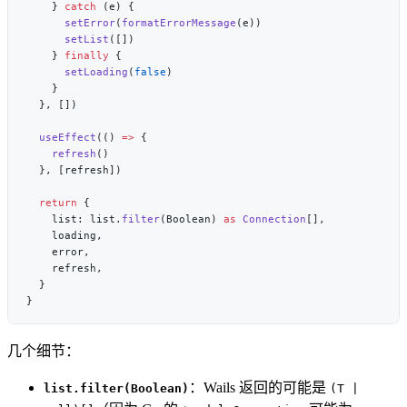
    } 
catch
      setError
(
formatErrorMessage
      setList
    } 
finally
      setLoading
(
false
  useEffect
(() 
=>
    refresh
  return
    list: list.
filter
(Boolean) 
as
 Connection
几个细节：
：Wails 返回的可能是
list.filter(Boolean)
(T |