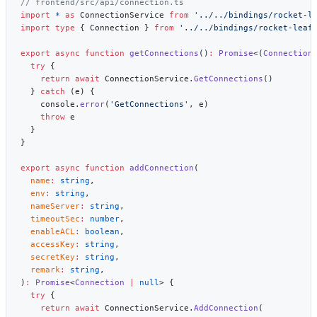
import
 *
 as
 ConnectionService 
from
import
 type
 { Connection } 
from
export
 async
 function
 getConnections
()
:
 Promise
<(
Connection
  try
    return
 await
 ConnectionService.
GetConnections
  } 
catch
    console.
error
(
'GetConnections'
    throw
export
 async
 function
 addConnection
  name
:
 string
  env
:
 string
  nameServer
:
 string
  timeoutSec
:
 number
  enableACL
:
 boolean
  accessKey
:
 string
  secretKey
:
 string
  remark
:
 string
)
:
 Promise
<
Connection
 |
 null
  try
    return
 await
 ConnectionService.
AddConnection