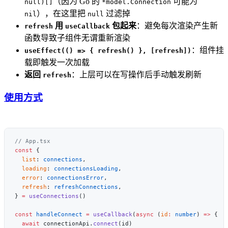
（因为 Go 的
可能为
null)[]
*model.Connection
），在这里把
过滤掉
nil
null
用
包起来
：避免每次渲染产生新
refresh
useCallback
函数导致子组件无谓重新渲染
：组件挂
useEffect(() => { refresh() }, [refresh])
载即触发一次加载
返回
：上层可以在写操作后手动触发刷新
refresh
使用方式
const
  list
: 
connections
  loading
: 
connectionsLoading
  error
: 
connectionsError
  refresh
: 
refreshConnections
} 
=
 useConnections
const
 handleConnect
 =
 useCallback
(
async
 (
id
:
 number
) 
=>
  await
 connectionApi.
connect