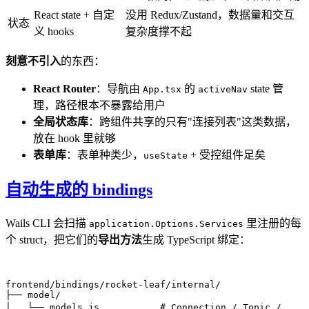
React state + 自定
没用 Redux/Zustand，数据量和交互
状态
义 hooks
复杂度撑不起
刻意不引入
的东西：
React Router
：导航由
的
state 管
App.tsx
activeNav
理，路径根本不暴露给用户
全局状态库
：跨组件共享的只有"连接列表"这类数据，
放在 hook 里就够
表单库
：表单种类少，
+ 受控组件足矣
useState
自动生成的 bindings
Wails CLI 会扫描
里注册的每
application.Options.Services
个 struct，把它们的
导出方法
生成 TypeScript 绑定：
frontend/bindings/rocket-leaf/internal/

├── model/

│   └── models.js           # Connection / Topic / ..