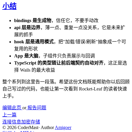
小结
bindings 是生成物
，信任它，不要手动改
api 层是边界
，薄一点、重复一点没关系，它是未来扩
展的抓手
hook 层是通用模式
，把"加载/错误/刷新"抽象成一个可
复用的形状
App 是大脑
，子组件只负责展示与回调
TypeScript 的类型链让前后端契约自动对齐
，这正是选
择 Wails 的最大收益
整个系列到这里告一段落。希望这份文档既能帮助你以后回顾
自己写过的代码，也能让第一次看到 Rocket-Leaf 的读者快速
上手。
编辑此页
or
报告问题
上一篇
连接信息加密存储
© 2026 CoderMast
·
Author
Amigoer