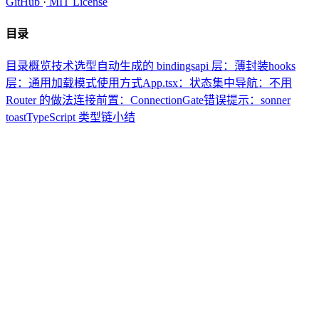
GitHub
·
MIT License
目录
目录概览
技术选型
自动生成的 bindings
api 层：薄封装
hooks
层：通用加载模式
使用方式
App.tsx：状态集中
导航：不用
Router 的做法
连接前置：ConnectionGate
错误提示：sonner
toast
TypeScript 类型链
小结