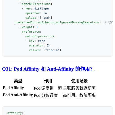
      - 
matchExpressions
        - 
key
: 
          operator
: 
          values
: [
"ssd"
    preferredDuringSchedulingIgnoredDuringExecution
:  
      - 
weight
: 
        preference
          matchExpressions
          - 
key
: 
            operator
: 
            values
: [
"zone-a"
Q31: Pod Affinity 和 Anti-Affinity 的作用？
类型
作用
使用场景
Pod Affinity
Pod 调度到一起
关联服务就近部署
Pod Anti-Affinity
Pod 分散调度
高可用、故障隔离
affinity