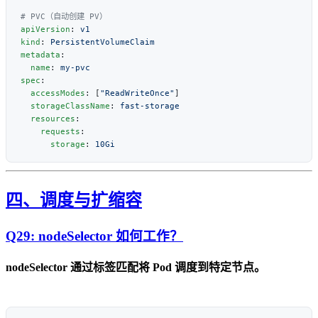
apiVersion
: 
kind
: 
metadata
  name
: 
spec
  accessModes
: [
"ReadWriteOnce"
  storageClassName
: 
  resources
    requests
      storage
: 
四、调度与扩缩容
Q29: nodeSelector 如何工作？
nodeSelector 通过标签匹配将 Pod 调度到特定节点。