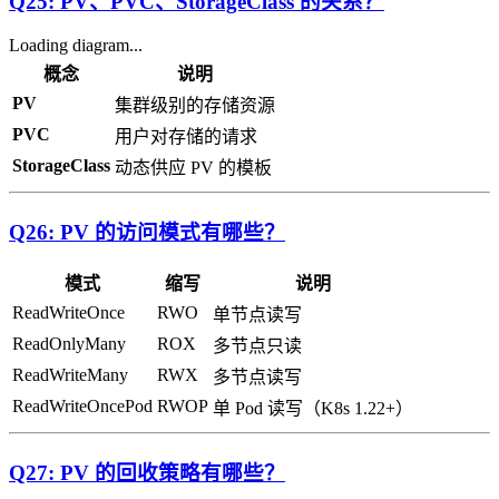
Q25: PV、PVC、StorageClass 的关系？
Loading diagram...
概念
说明
PV
集群级别的存储资源
PVC
用户对存储的请求
StorageClass
动态供应 PV 的模板
Q26: PV 的访问模式有哪些？
模式
缩写
说明
ReadWriteOnce
RWO
单节点读写
ReadOnlyMany
ROX
多节点只读
ReadWriteMany
RWX
多节点读写
ReadWriteOncePod
RWOP
单 Pod 读写（K8s 1.22+）
Q27: PV 的回收策略有哪些？