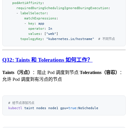
  podAntiAffinity
    requiredDuringSchedulingIgnoredDuringExecution
    - 
labelSelector
        matchExpressions
        - 
key
: 
          operator
: 
          values
: [
"web"
      topologyKey
: 
"kubernetes.io/hostname"
Q32: Taints 和 Tolerations 如何工作？
Taints（污点）
：阻止 Pod 调度到节点
Tolerations（容忍）
：
允许 Pod 调度到有污点的节点
kubectl
 taint
 nodes
 node1
 gpu=
true