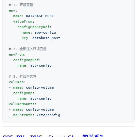
env
- 
name
: 
  valueFrom
    configMapKeyRef
      name
: 
      key
: 
envFrom
- 
configMapRef
    name
: 
volumes
- 
name
: 
  configMap
    name
: 
volumeMounts
- 
name
: 
  mountPath
: 