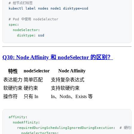
spec
  nodeSelector
    disktype
: 
Q30: Node Affinity 和 nodeSelector 的区别？
nodeSelector
Node Affinity
特性
表达能力
简单匹配
支持复杂表达式
软硬约束
硬约束
支持软硬约束
操作符
只有 In
In、NotIn、Exists 等
affinity
  nodeAffinity
    requiredDuringSchedulingIgnoredDuringExecution
:  
      nodeSelectorTerms