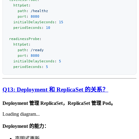
  httpGet
    path
: 
    port
: 
  initialDelaySeconds
: 
  periodSeconds
: 
readinessProbe
  httpGet
    path
: 
    port
: 
  initialDelaySeconds
: 
  periodSeconds
: 
Q13: Deployment 和 ReplicaSet 的关系？
Deployment 管理 ReplicaSet，ReplicaSet 管理 Pod。
Loading diagram...
Deployment 的能力：
声明式更新