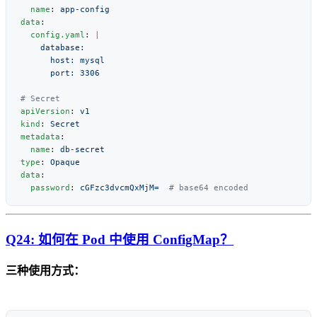
  name
: 
data
  config.yaml
: 
apiVersion
: 
kind
: 
metadata
  name
: 
type
: 
data
  password
: 
cGFzc3dvcmQxMjM=
Q24: 如何在 Pod 中使用 ConfigMap？
三种使用方式：