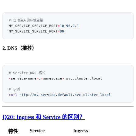
MY_SERVICE_SERVICE_HOST
=
MY_SERVICE_SERVICE_PORT
=
2. DNS（推荐）
<
service-name
>
.
<
namespace
>
curl
Q20: Ingress 和 Service 的区别？
Service
Ingress
特性