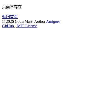
页面不存在
返回首页
© 2026 CoderMast
·
Author
Amigoer
GitHub
·
MIT License